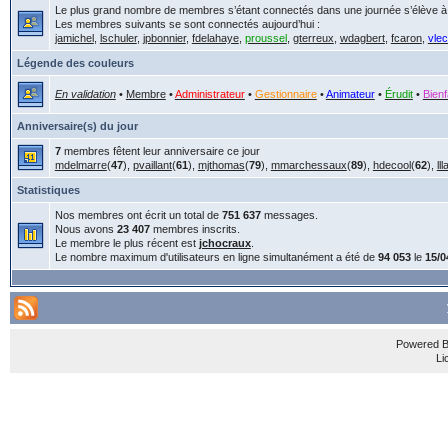
Le plus grand nombre de membres s’étant connectés dans une journée s’élève 
Les membres suivants se sont connectés aujourd’hui :
jamichel
,
lschuler
,
jpbonnier
,
fdelahaye
,
proussel
,
gterreux
,
wdagbert
,
fcaron
,
vle
Légende des couleurs
En validation
•
Membre
•
Administrateur
•
Gestionnaire
•
Animateur
•
Érudit
•
Bienf
Anniversaire(s) du jour
7
membres fêtent leur anniversaire ce jour
mdelmarre
(
47
),
pvaillant
(
61
),
mjthomas
(
79
),
mmarchessaux
(
89
),
hdecool
(
62
),
ll
Statistiques
Nos membres ont écrit un total de
751 637
messages.
Nous avons
23 407
membres inscrits.
Le membre le plus récent est
jchocraux
.
Le nombre maximum d'utilisateurs en ligne simultanément a été de
94 053
le
15/0
Powered 
Li