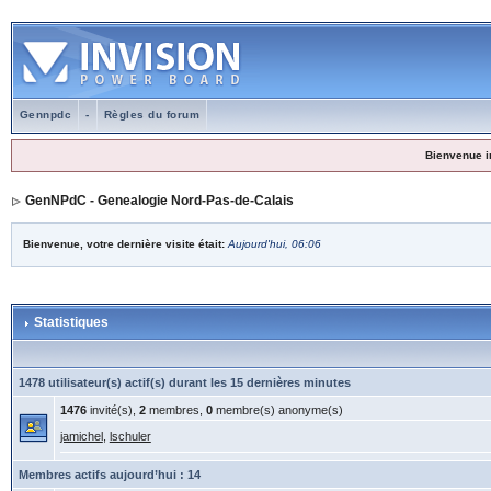
Gennpdc
-
Règles du forum
Bienvenue i
GenNPdC - Genealogie Nord-Pas-de-Calais
Bienvenue, votre dernière visite était:
Aujourd'hui, 06:06
Statistiques
1478 utilisateur(s) actif(s) durant les 15 dernières minutes
1476
invité(s),
2
membres,
0
membre(s) anonyme(s)
jamichel
,
lschuler
Membres actifs aujourd’hui : 14