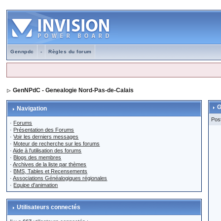
Gennpdc
-
Règles du forum
GenNPdC - Genealogie Nord-Pas-de-Calais
G
Navigation
Pos
·
Forums
·
Présentation des Forums
·
Voir les derniers messages
·
Moteur de recherche sur les forums
·
Aide à l'utilisation des forums
·
Blogs des membres
·
Archives de la liste par thèmes
·
BMS, Tables et Recensements
·
Associations Généalogiques régionales
·
Equipe d'animation
Utilisateurs connectés