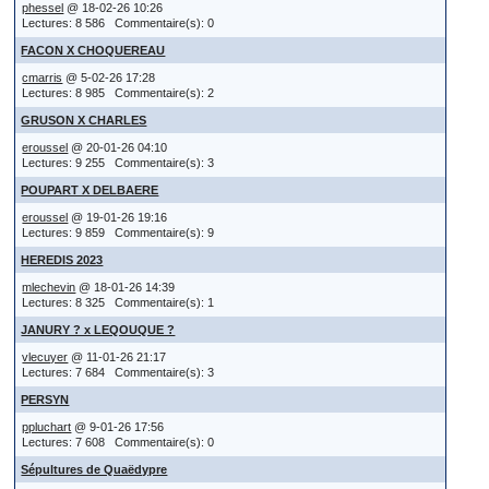
phessel
@ 18-02-26 10:26
Lectures: 8 586 Commentaire(s): 0
FACON X CHOQUEREAU
cmarris
@ 5-02-26 17:28
Lectures: 8 985 Commentaire(s): 2
GRUSON X CHARLES
eroussel
@ 20-01-26 04:10
Lectures: 9 255 Commentaire(s): 3
POUPART X DELBAERE
eroussel
@ 19-01-26 19:16
Lectures: 9 859 Commentaire(s): 9
HEREDIS 2023
mlechevin
@ 18-01-26 14:39
Lectures: 8 325 Commentaire(s): 1
JANURY ? x LEQOUQUE ?
vlecuyer
@ 11-01-26 21:17
Lectures: 7 684 Commentaire(s): 3
PERSYN
ppluchart
@ 9-01-26 17:56
Lectures: 7 608 Commentaire(s): 0
Sépultures de Quaëdypre