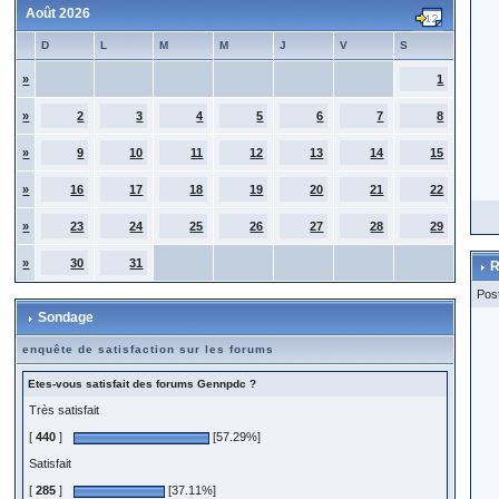
Août 2026
D
L
M
M
J
V
S
»
1
»
2
3
4
5
6
7
8
»
9
10
11
12
13
14
15
»
16
17
18
19
20
21
22
»
23
24
25
26
27
28
29
»
30
31
R
Pos
Sondage
enquête de satisfaction sur les forums
Etes-vous satisfait des forums Gennpdc ?
Très satisfait
[
440
]
[57.29%]
Satisfait
[
285
]
[37.11%]