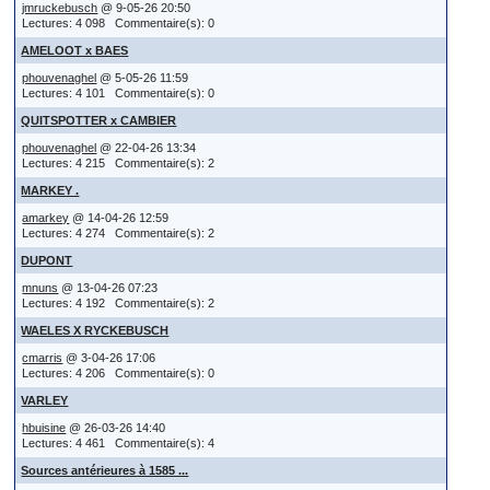
jmruckebusch
@ 9-05-26 20:50
Lectures: 4 098 Commentaire(s): 0
AMELOOT x BAES
phouvenaghel
@ 5-05-26 11:59
Lectures: 4 101 Commentaire(s): 0
QUITSPOTTER x CAMBIER
phouvenaghel
@ 22-04-26 13:34
Lectures: 4 215 Commentaire(s): 2
MARKEY .
amarkey
@ 14-04-26 12:59
Lectures: 4 274 Commentaire(s): 2
DUPONT
mnuns
@ 13-04-26 07:23
Lectures: 4 192 Commentaire(s): 2
WAELES X RYCKEBUSCH
cmarris
@ 3-04-26 17:06
Lectures: 4 206 Commentaire(s): 0
VARLEY
hbuisine
@ 26-03-26 14:40
Lectures: 4 461 Commentaire(s): 4
Sources antérieures à 1585 ...