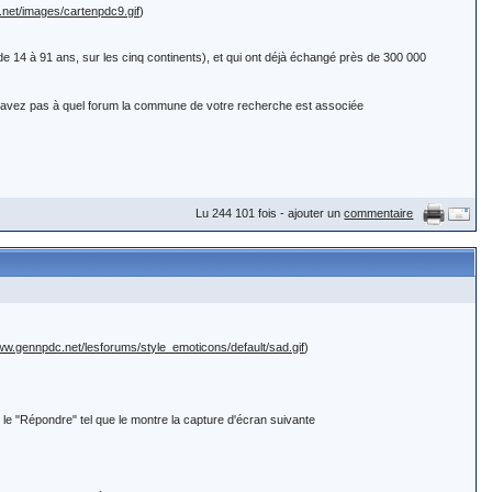
.net/images/cartenpdc9.gif
)
4 à 91 ans, sur les cinq continents), et qui ont déjà échangé près de 300 000
s) !
.gif
) en bas de page,
avez pas à quel forum la commune de votre recherche est associée
dessous une nouvelle fenêtre dans laquelle vous saisirez votre réponse.
_emoticons/default/wink.gif
) voir ici :
al la région.
Lu 244 101 fois - ajouter un
commentaire
orme MARI x FEMME
ne partie
eloppements de vos questions.
www.gennpdc.net/lesforums/style_emoticons/default/sad.gif
)
ui débutent dans leur généalogie (les autres commencent a avoir l'habitude ;-) et sur
ont été lues, a défaut pour revoir l'ensemble des règles c'est ici :
 le "Répondre" tel que le montre la capture d'écran suivante