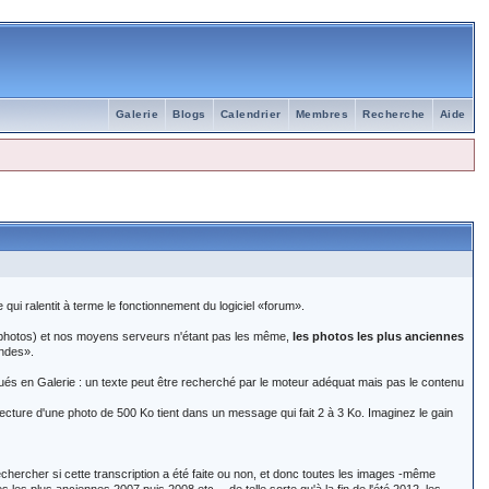
Galerie
Blogs
Calendrier
Membres
Recherche
Aide
qui ralentit à terme le fonctionnement du logiciel «forum».
e photos) et nos moyens serveurs n'étant pas les même,
les photos les plus anciennes
andes».
iqués en Galerie : un texte peut être recherché par le moteur adéquat mais pas le contenu
 lecture d'une photo de 500 Ko tient dans un message qui fait 2 à 3 Ko. Imaginez le gain
e rechercher si cette transcription a été faite ou non, et donc toutes les images -même