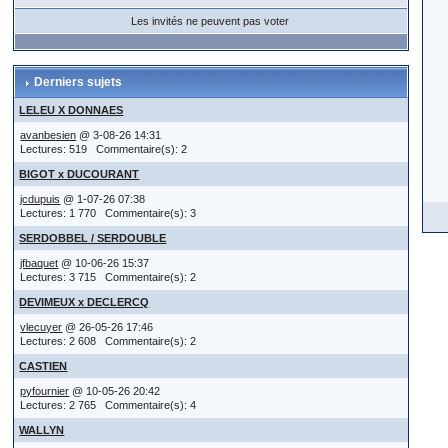
Les invités ne peuvent pas voter
Derniers sujets
LELEU X DONNAES
avanbesien
@ 3-08-26 14:31
Lectures: 519 Commentaire(s): 2
BIGOT x DUCOURANT
jcdupuis
@ 1-07-26 07:38
Lectures: 1 770 Commentaire(s): 3
SERDOBBEL / SERDOUBLE
jfbaquet
@ 10-06-26 15:37
Lectures: 3 715 Commentaire(s): 2
DEVIMEUX x DECLERCQ
vlecuyer
@ 26-05-26 17:46
Lectures: 2 608 Commentaire(s): 2
CASTIEN
pyfournier
@ 10-05-26 20:42
Lectures: 2 765 Commentaire(s): 4
WALLYN