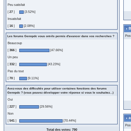
Peu satisfait
[
27
]
[3.52%]
Insatisfait
[
16
]
[2.08%]
B
Pos
Les forums Gennpdc vous ont-ils permis d'avancer dans vos recherches ?
Beaucoup
[
366
]
[47.66%]
Un peu
[
332
]
[43.23%]
Pas du tout
[
70
]
[9.11%]
Avez-vous des difficultés pour utiliser certaines fonctions des forums
Gennpdc ? (vous pouvez développer votre réponse si vous le souhaitez...)
Oui
[
227
]
[29.56%]
Non
a
[
541
]
[70.44%]
Pos
Total des votes: 790