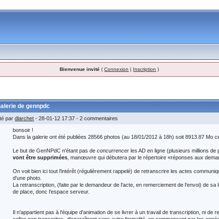
Bienvenue invité
(
Connexion
|
Inscription
)
alerie de gennpdc
té par
dlarchet
- 28-01-12 17:37 - 2 commentaires
bonsoir !
Dans la galerie ont été publiées 28566 photos (au 18/01/2012 à 18h) soit 8913.87 Mo ce 
Le but de GenNPdC n'étant pas de concurrencer les AD en ligne (plusieurs millions d
vont être supprimées
, manœuvre qui débutera par le répertoire «réponses aux dem
On voit bien ici tout l'intérêt (régulièrement rappelé) de retranscrire les actes commun
d'une photo.
La retranscription, (faite par le demandeur de l'acte, en remerciement de l'envoi) de sa
de place, donc l'espace serveur.
Il n'appartient pas à l'équipe d'animation de se livrer à un travail de transcription, ni d