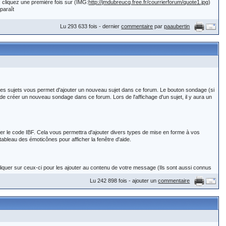
 cliquez une première fois sur (IMG:
http://jmdubreucq.free.fr/courrierforum/quote1.jpg
)
s à "aider les lecteurs à vous aider"
pparaît
en fournissant le maximum de
style_emoticons/default/rolleyes.gif
) ;-)
Lu 293 633 fois - dernier
commentaire
par
paaubertin
utissants (dates que vous connaissez et villes) cela aidera certainement un lecteur à
orum/quoteb.jpg
)
et les sujets vous permet d'ajouter un nouveau sujet dans ce forum. Le bouton sondage (si
t de créer un nouveau sondage dans ce forum. Lors de l'affichage d'un sujet, il y aura un
e) abonné(e) connait-il ou peut-il chercher le mariage de Jean et Agate
liser le code IBF. Cela vous permettra d'ajouter divers types de mise en forme à vos
tableau des émoticônes pour afficher la fenêtre d'aide.
liquer sur ceux-ci pour les ajouter au contenu de votre message (Ils sont aussi connus
e) abonné(e) connait-il ou peut-il chercher la fratrie issue de ce souple
Lu 242 898 fois - ajouter un
commentaire
?' Si décochée alors tout texte normalement converti en émoticône ne le sera pas. 'Inclure
 message. 'Activer la notification par email lors de réponses ?' en cochant cette case
YY Agate les parents du mariés ne sont pas indiqués... pouvez vous
ion par email des nouveaux messages' pour de plus amples informations.
de sa création. Cette icône apparaîtra à côté du nom du sujet dans la liste des sujets