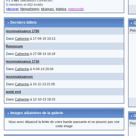
Il y a
667
utilisateurs connectés :
5 membres et 662 invités
vlecuyer
,
fdeguehegny
,
tdraguez
,
jpdelva
,
mdesmolin
Derniers billets
Q
Pos
reconnaissance 1750
Dans
Catherine
à 17-04-15 19:13
Renescure
Dans
Catherine
à 27-08-14 16:18
reconnaissance 1716
Dans
Catherine
à 4-04-14 20:04
reconnaissances
Dans
Catherine
à 15-11-13 21:05
week end
Dans
Catherine
à 12-10-13 18:15
Images aléatoires de la galerie
G
Vous avez dépassé la limite de votre bande passante et ne pouvez pas voir
Pos
cette image