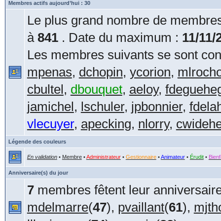
Membres actifs aujourd’hui : 30
Le plus grand nombre de membres 
à
841
. Date du maximum :
11/11/
Les membres suivants se sont conn
mpenas
,
dchopin
,
ycorion
,
mlroch
cbultel
,
dbouquet
,
aeloy
,
fdeguehe
jamichel
,
lschuler
,
jpbonnier
,
fdela
vlecuyer
,
apecking
,
nlorry
,
cwideh
Légende des couleurs
En validation
•
Membre
•
Administrateur
•
Gestionnaire
•
Animateur
•
Érudit
•
Bienf
Anniversaire(s) du jour
7
membres fêtent leur anniversaire
mdelmarre
(
47
),
pvaillant
(
61
),
mjt