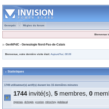
Gennpdc
-
Règles du forum
Bienvenue i
GenNPdC - Genealogie Nord-Pas-de-Calais
Bienvenue, votre dernière visite était:
Aujourd'hui, 08:06
Statistiques
1749 utilisateur(s) actif(s) durant les 15 dernières minutes
1744
invité(s),
5
membres,
0
memb
mpenas
,
dchopin
,
ycorion
,
mlrochoy
,
jpdelaval