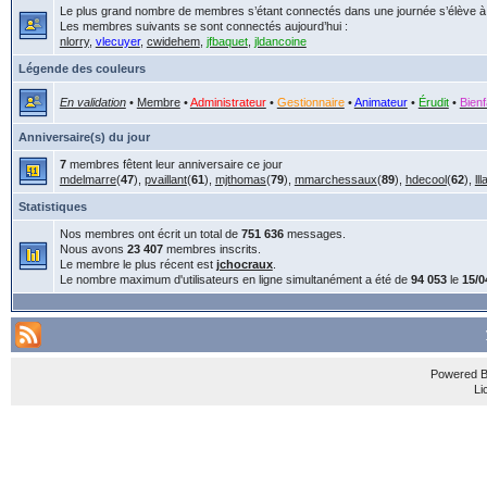
Le plus grand nombre de membres s’étant connectés dans une journée s’élève 
Les membres suivants se sont connectés aujourd’hui :
nlorry
,
vlecuyer
,
cwidehem
,
jfbaquet
,
jldancoine
Légende des couleurs
En validation
•
Membre
•
Administrateur
•
Gestionnaire
•
Animateur
•
Érudit
•
Bienf
Anniversaire(s) du jour
7
membres fêtent leur anniversaire ce jour
mdelmarre
(
47
),
pvaillant
(
61
),
mjthomas
(
79
),
mmarchessaux
(
89
),
hdecool
(
62
),
ll
Statistiques
Nos membres ont écrit un total de
751 636
messages.
Nous avons
23 407
membres inscrits.
Le membre le plus récent est
jchocraux
.
Le nombre maximum d'utilisateurs en ligne simultanément a été de
94 053
le
15/0
Powered 
Li