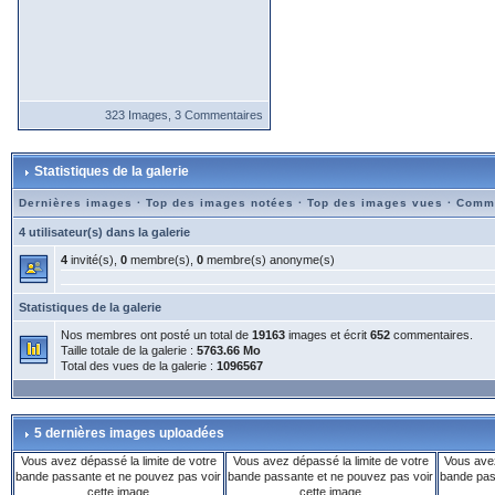
323 Images, 3 Commentaires
Statistiques de la galerie
Dernières images
·
Top des images notées
·
Top des images vues
·
Comme
4 utilisateur(s) dans la galerie
4
invité(s),
0
membre(s),
0
membre(s) anonyme(s)
Statistiques de la galerie
Nos membres ont posté un total de
19163
images et écrit
652
commentaires.
Taille totale de la galerie :
5763.66 Mo
Total des vues de la galerie :
1096567
5 dernières images uploadées
Vous avez dépassé la limite de votre
Vous avez dépassé la limite de votre
Vous avez
bande passante et ne pouvez pas voir
bande passante et ne pouvez pas voir
bande pas
cette image
cette image