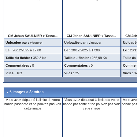
CM Jehan SAULNIER x Tasse...
CM Jehan SAULNIER x Tasse...
CM Jeh
Uploadée par :
vlecuyer
Uploadée par :
vlecuyer
Uploadée
Le :
20/12/2025 à 17:00
Le :
20/12/2025 à 17:00
Le :
20/1
Taille du fichier :
352,3 Ko
Taille du fichier :
286,99 Ko
Taille du 
Commentaires :
0
Commentaires :
0
Comment
Vues :
103
Vues :
25
Vues :
3
5 images aléatoires
Vous avez dépassé la limite de votre
Vous avez dépassé la limite de votre
Vous avez
bande passante et ne pouvez pas voir
bande passante et ne pouvez pas voir
bande pas
cette image
cette image