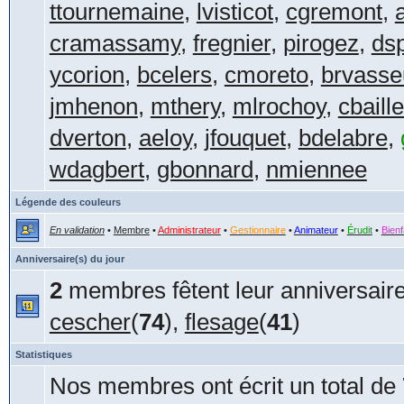
ttournemaine
,
lvisticot
,
cgremont
,
cramassamy
,
fregnier
,
pirogez
,
dsp
ycorion
,
bcelers
,
cmoreto
,
brvasse
jmhenon
,
mthery
,
mlrochoy
,
cbaill
dverton
,
aeloy
,
jfouquet
,
bdelabre
,
wdagbert
,
gbonnard
,
nmiennee
Légende des couleurs
En validation
•
Membre
•
Administrateur
•
Gestionnaire
•
Animateur
•
Érudit
•
Bienf
Anniversaire(s) du jour
2
membres fêtent leur anniversaire
cescher
(
74
),
flesage
(
41
)
Statistiques
Nos membres ont écrit un total de