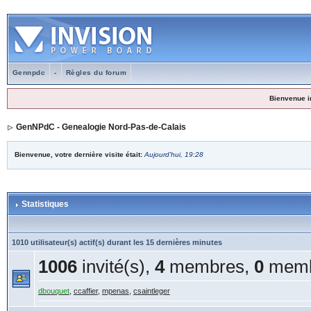
Gennpdc
-
Règles du forum
Bienvenue i
GenNPdC - Genealogie Nord-Pas-de-Calais
Bienvenue, votre dernière visite était:
Aujourd'hui, 19:28
Statistiques
1010 utilisateur(s) actif(s) durant les 15 dernières minutes
1006
invité(s),
4
membres,
0
memb
dbouquet
,
ccaffier
,
mpenas
,
csaintleger