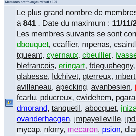
Membres actifs aujourd’hui : 107
Le plus grand nombre de membres 
à
841
. Date du maximum :
11/11/
Les membres suivants se sont conn
dbouquet
,
ccaffier
,
mpenas
,
csaint
tgueant
,
cyernaux
,
cbeullier
,
jvass
blefrancois
,
eringart
,
fdeguehegny
glabesse
,
ldchivet
,
gterreux
,
mbert
avillaneau
,
apecking
,
avanbesien
,
fcarlu
,
pducreux
,
cwidehem
,
pgara
dmorand
,
tanquetil
,
abocquet
,
jniza
ovanderhacgen
,
jmpayelleville
,
jpd
mycap
,
nlorry
,
mecaron
,
psion
,
dla