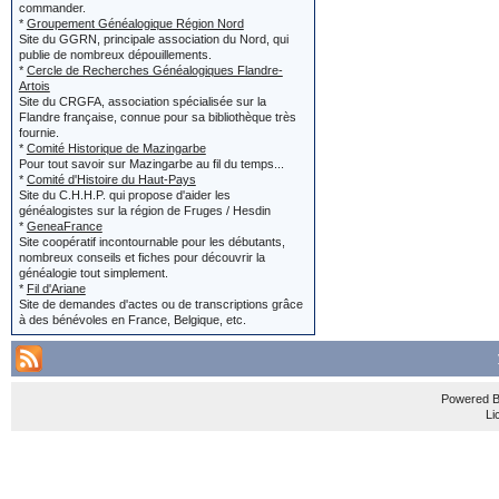
Jean et Y
commander.
'Modifié p
*
Groupement Généalogique Région Nord
le titre e
Site du GGRN, principale association du Nord, qui
publie de nombreux dépouillements.
s'afficher
localisatio
*
Cercle de Recherches Généalogiques Flandre-
Artois
de la dern
Site du CRGFA, association spécialisée sur la
Si vous cher
Flandre française, connue pour sa bibliothèque très
fournie.
'édité par
vous ne crée
*
Comité Historique de Mazingarbe
Pour tout savoir sur Mazingarbe au fil du temps...
*
Comité d'Histoire du Haut-Pays
Site du C.H.H.P. qui propose d'aider les
généalogistes sur la région de Fruges / Hesdin
Si le bou
Et... si vous
*
GeneaFrance
Site coopératif incontournable pour les débutants,
écrit, alo
nombreux conseils et fiches pour découvrir la
situer dans l
généalogie tout simplement.
*
Fil d'Ariane
des messa
écrivez :
Site de demandes d'actes ou de transcriptions grâce
à des bénévoles en France, Belgique, etc.
message e
le titre (tou
localisation :
Powered 
Réponse 
Li
Merci de vo
Dans les 