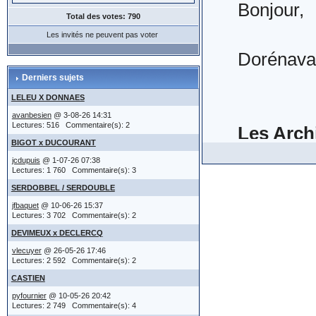
et enfin,.
Bonjour,
détiendrait q
moment (
Pour l'ins
Lancer d
Total des votes: 790
1°) sans r
apparaît
Les invités ne peuvent pas voter
numéro de
plupart de
Dorénavan
Inutile de ch
mise en l
Lors de l
merci d'ut
Derniers sujets
les développ
Insérer vo
deviendron
possibilit
(IMG:
htt
LELEU X DONNAES
sur
types de 
avanbesien
@ 3-08-26 14:31
bas de pa
Lectures: 516 Commentaire(s): 2
Les Arch
-------------
Il va sans
sujet, cl
attention
BIGOT x DUCOURANT
(IMG:
http
certaines
jcdupuis
@ 1-07-26 07:38
pour affic
immédiate
Lectures: 1 760 Commentaire(s): 3
-3- réd
Ces Archi
être cité
SERDOBBEL / SERDOUBLE
saisirez 
de discus
jfbaquet
@ 10-06-26 15:37
ce qui a p
réservé à ce
sites en l
(IMG:
htt
Lectures: 3 702 Commentaire(s): 2
2°) à un 
(IMG:
http
DEVIMEUX x DECLERCQ
avoir l'habit
pratique 
vlecuyer
@ 26-05-26 17:46
Les textes
contenues dan
Dans la ga
Sur la ga
Lectures: 2 592 Commentaire(s): 2
http://ww
à partir 
CASTIEN
Cette faç
l'ensemble de
- réponse
vous pouv
mise à jo
pyfournier
@ 10-05-26 20:42
S'agissan
Lectures: 2 749 Commentaire(s): 4
clairs.
->
R E G L E
- actes no
message (