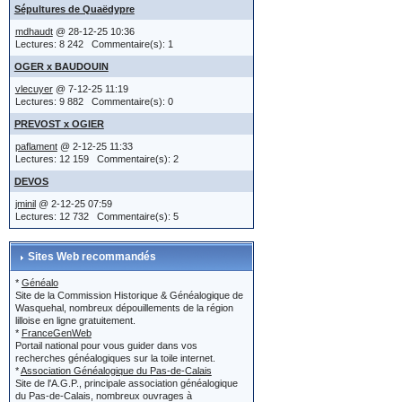
localisatio
Sépultures de Quaëdypre
vous choi
mdhaudt
@ 28-12-25 10:36
apparaîtr
Lectures: 8 242 Commentaire(s): 1
ou
OGER x BAUDOUIN
d'éditer l
vlecuyer
@ 7-12-25 11:19
dans l'ac
Lectures: 9 882 Commentaire(s): 0
Jean et Y
PREVOST x OGIER
(IMG:
htt
paflament
@ 2-12-25 11:33
indiqués..
Lectures: 12 159 Commentaire(s): 2
le titre e
DEVOS
Edition 
localisatio
jminil
@ 2-12-25 07:59
Lectures: 12 732 Commentaire(s): 5
Sites Web recommandés
ou...
Au dessus
*
Généalo
dans son a
bouton 'E
Site de la Commission Historique & Généalogique de
Wasquehal, nombreux dépouillements de la région
XXXX est d
lilloise en ligne gratuitement.
message 
*
FranceGenWeb
est-ce qu
Portail national pour vous guider dans vos
recherches généalogiques sur la toile internet.
naissance
*
Association Généalogique du Pas-de-Calais
Site de l'A.G.P., principale association généalogique
Lors de l'
du Pas-de-Calais, nombreux ouvrages à