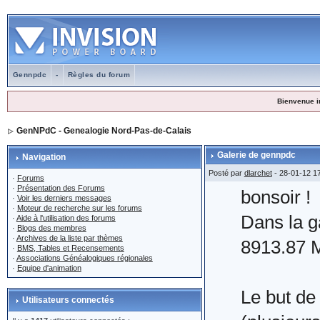
Gennpdc
-
Règles du forum
Bienvenue i
GenNPdC - Genealogie Nord-Pas-de-Calais
Galerie de gennpdc
Navigation
Posté par
dlarchet
- 28-01-12 1
·
Forums
·
Présentation des Forums
bonsoir !
·
Voir les derniers messages
·
Moteur de recherche sur les forums
Dans la g
·
Aide à l'utilisation des forums
·
Blogs des membres
·
Archives de la liste par thèmes
8913.87 M
·
BMS, Tables et Recensements
·
Associations Généalogiques régionales
·
Equipe d'animation
Le but de
Utilisateurs connectés