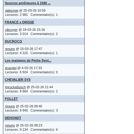
sujet dans
- vous cherch
Sources antérieures à 1585 ...
du messag
pidesmet
@ 25-03-26 10:59
et les abouti
Lectures: 2 981 Commentaire(s): 1
FRANCE x DRISSE
certainement 
vlecuyer
@ 16-03-26 15:16
Si l'admin
Lectures: 3 014 Commentaire(s): 2
- précisez l
un fichier
DUCROCQ
- et au lieu
mnuns
@ 15-03-26 17:47
de l'envo
Lectures: 4 315 Commentaire(s): 1
Les mariages de Petite-Synt...
un fichier
Le signe "x" 
praspini
@ 4-03-26 17:33
Lectures: 6 924 Commentaire(s): 0
image, il
"union"
CHEVALIER SYS
message, 
les signes c
jmruckebusch
@ 25-02-26 21:44
Lectures: 8 864 Commentaire(s): 2
de lien.
b pour bapt
FOLLET
mnuns
@ 25-02-26 09:46
° pour naiss
Lectures: 8 940 Commentaire(s): 3
Options 
DEHONDT
+ pour décè
mnuns
@ 25-02-26 08:23
x pour mari
Lectures: 9 134 Commentaire(s): 6