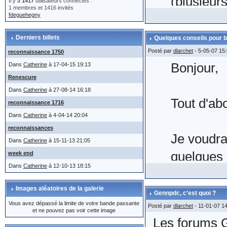
(plusieur
Il y a
1417
utilisateurs connectés :
1 membres et 1416 invités
fdeguehegny
même,
le
manœuvre 
Derniers billets
Quelques conseils pour b
Posté par
dlarchet
- 5-05-07 15
reconnaissance 1750
Bonjour,
Dans
Catherine
à 17-04-15 19:13
On voit bi
Renescure
actes com
Dans
Catherine
à 27-08-14 16:18
Tout d'ab
reconnaissance 1716
moteur ad
Dans
Catherine
à 4-04-14 20:04
La retran
reconnaissances
Je voudra
l'envoi) 
Dans
Catherine
à 15-11-13 21:05
quelques 
week end
fait 2 à 3
Dans
Catherine
à 12-10-13 18:15
forums.
Images aléatoires de la galerie
Gennpdc, c'est quoi ?
Vous avez dépassé la limite de votre bande passante
Voici quel
Posté par
dlarchet
- 11-01-07 1
Il n'appar
et ne pouvez pas voir cette image
Les forums