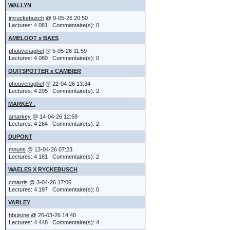
WALLYN
modificati
->
A I D E
bms et nmd
cha
jmruckebusch
@ 9-05-26 20:50
été vidés 
Lectures: 4 081 Commentaire(s): 0
Merci d'y 
->
Légalité
reformulé 
bonne con
Il y a tro
AMELOOT x BAES
le serveu
et enfin :
https://w
amicalem
émoticône
phouvenaghel
@ 5-05-26 11:59
Lectures: 4 080 Commentaire(s): 0
accès au
Fichier GUI
émoticône
QUITSPOTTER x CAMBIER
G U I
Jean-Mar
L'équipe 
phouvenaghel
@ 22-04-26 13:34
si oui ou 
-->
Lectures: 4 205 Commentaire(s): 2
votre par
notificat
MARKEY .
amarkey
@ 14-04-26 12:59
(limités d
Donc, vo
recevrez d
Lectures: 4 264 Commentaire(s): 2
DUPONT
'Notifica
toujours
mnuns
@ 13-04-26 07:23
Lectures: 4 181 Commentaire(s): 2
informati
fournissant 
WAELES X RYCKEBUSCH
..... trop d
cmarris
@ 3-04-26 17:06
Lectures: 4 197 Commentaire(s): 0
Vous avez
(IMG:
http://
VARLEY
ou messag
hbuisine
@ 26-03-26 14:40
;-)
Lectures: 4 448 Commentaire(s): 4