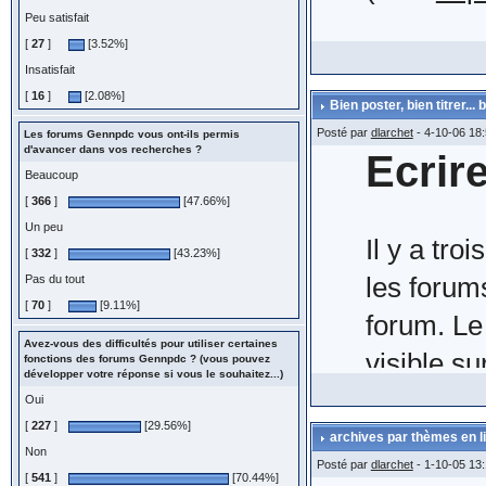
Boulinguez
cela fait
Peu satisfait
Conseils p
Liste exhaus
[
27
]
[3.52%]
lors de l'
Ce messa
http://ww
Insatisfait
c'est ici ...
[
16
]
[2.08%]
Bien poster, bien titrer.
rubrique 0 =
Pourquoi 
Concernan
Posté par
dlarchet
- 4-10-06 18
Les forums Gennpdc vous ont-ils permis
Légalité (
d'avancer dans vos recherches ?
Ecrir
de clique
seulement.
Beaucoup
http://ww
C'est incont
(IMG:
http
Novembre 
[
366
]
[47.66%]
(
mise a jo
Un peu
connaissez m
la page et
http://ww
Il y a tro
[
332
]
[43.23%]
)
afin que 
gauche) v
les forum
Pas du tout
-2- Bien
[
70
]
[9.11%]
répondez.
https://w
forum. Le 
N'oubliez 
Avez-vous des difficultés pour utiliser certaines
- titre du s
que l'acte
visible s
fonctions des forums Gennpdc ? (vous pouvez
http://ww
développer votre réponse si vous le souhaitez...)
sous la fo
Si vous s
largeur,
sondage d
Oui
(
mise a j
- descriptio
utilisez l
[
227
]
[29.56%]
Certains o
répondre,
archives par thèmes en l
Non
- un seul cou
(IMG:
http
Posté par
ce lien n'
dlarchet
- 1-10-05 13:
[
541
]
[70.44%]