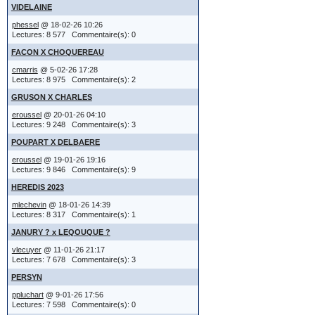
Si vous a
VIDELAINE
)( pour divor
phessel
@ 18-02-26 10:26
options s
Lectures: 8 577 Commentaire(s): 0
FACON X CHOQUEREAU
permettra
quelques exe
cmarris
@ 5-02-26 17:28
permettra
Lectures: 8 975 Commentaire(s): 2
Jules XXX 
GRUSON X CHARLES
simplemen
YYYY Agate
eroussel
@ 20-01-26 04:10
Lectures: 9 248 Commentaire(s): 3
le mariage
choix est 
POUPART X DELBAERE
le titre e
gauche.
eroussel
@ 19-01-26 19:16
localisatio
Lectures: 9 846 Commentaire(s): 9
HEREDIS 2023
Citer un
mlechevin
@ 18-01-26 14:39
ou
Lectures: 8 317 Commentaire(s): 1
JANURY ? x LEQOUQUE ?
j'ai XXXX 
Affiché a
vlecuyer
@ 11-01-26 21:17
YYYY Agate
Lectures: 7 678 Commentaire(s): 3
'Quote'. 
PERSYN
la fratrie
ppluchart
@ 9-01-26 17:56
un sujet 
le titre e
Lectures: 7 598 Commentaire(s): 0