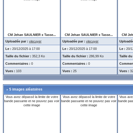
CM Jehan SAULNIER x Tasse...
CM Jehan SAULNIER x Tasse...
CM Jeh
Uploadée par :
vlecuyer
Uploadée par :
vlecuyer
Uploadée
Le :
20/12/2025 à 17:00
Le :
20/12/2025 à 17:00
Le :
20/1
Taille du fichier :
352,3 Ko
Taille du fichier :
286,99 Ko
Taille du 
Commentaires :
0
Commentaires :
0
Comment
Vues :
103
Vues :
25
Vues :
3
5 images aléatoires
Vous avez dépassé la limite de votre
Vous avez dépassé la limite de votre
Vous avez
bande passante et ne pouvez pas voir
bande passante et ne pouvez pas voir
bande pas
cette image
cette image