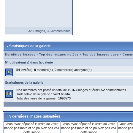
323 Images, 3 Commentaires
Statistiques de la galerie
Dernières images
·
Top des images notées
·
Top des images vues
·
Comme
54 utilisateur(s) dans la galerie
54
invité(s),
0
membre(s),
0
membre(s) anonyme(s)
Statistiques de la galerie
Nos membres ont posté un total de
19163
images et écrit
652
commentaires.
Taille totale de la galerie :
5763.66 Mo
Total des vues de la galerie :
1096573
5 dernières images uploadées
Vous avez dépassé la limite de votre
Vous avez dépassé la limite de votre
Vous avez
bande passante et ne pouvez pas voir
bande passante et ne pouvez pas voir
bande pas
cette image
cette image