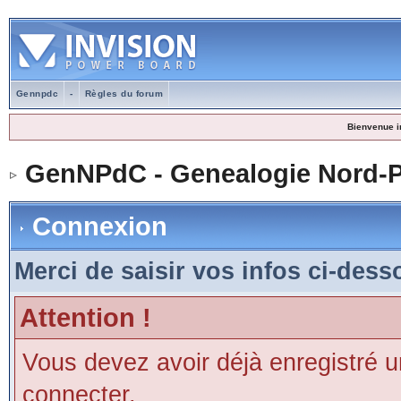
Gennpdc
-
Règles du forum
Bienvenue i
GenNPdC - Genealogie Nord-P
Connexion
Merci de saisir vos infos ci-des
Attention !
Vous devez avoir déjà enregistré 
connecter.