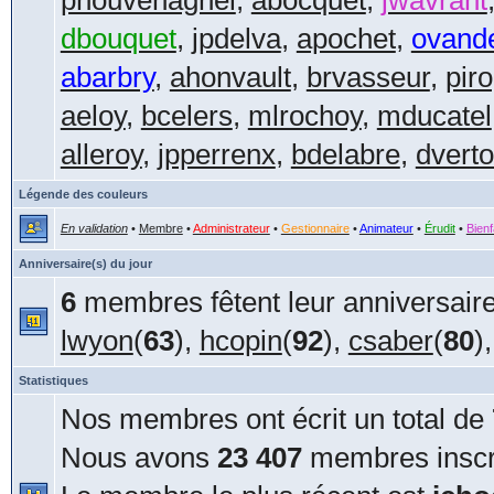
phouvenaghel
,
abocquet
,
jwavrant
dbouquet
,
jpdelva
,
apochet
,
ovand
abarbry
,
ahonvault
,
brvasseur
,
pir
aeloy
,
bcelers
,
mlrochoy
,
mducatel
alleroy
,
jpperrenx
,
bdelabre
,
dvert
Légende des couleurs
En validation
•
Membre
•
Administrateur
•
Gestionnaire
•
Animateur
•
Érudit
•
Bienf
Anniversaire(s) du jour
6
membres fêtent leur anniversaire
lwyon
(
63
),
hcopin
(
92
),
csaber
(
80
)
Statistiques
Nos membres ont écrit un total de
Nous avons
23 407
membres inscri