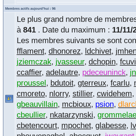
Membres actifs aujourd’hui : 96
Le plus grand nombre de membres 
à
841
. Date du maximum :
11/11/
Les membres suivants se sont conn
fflament
,
dhonorez
,
ldchivet
,
jmhe
jziemczak
,
jvasseur
,
dchopin
,
fcuvi
ccaffier
,
adelautre
,
pdeceuninck
,
jn
proussel
,
bdutoit
,
gterreux
,
fcarlu
,
cmoreto
,
nlorry
,
stillier
,
cwidehem
gbeauvillain
,
mcbioux
,
psion
,
dlarc
cbeullier
,
nkatarzynski
,
grommelae
cbetencourt
,
mpochet
,
glabesse
,
l