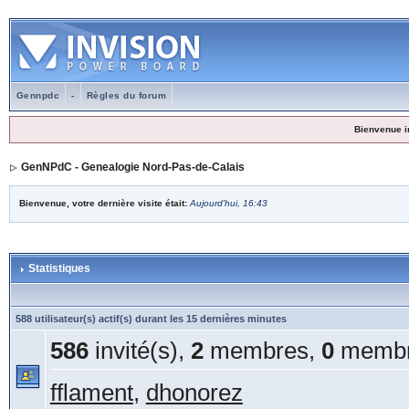
Gennpdc
-
Règles du forum
Bienvenue i
GenNPdC - Genealogie Nord-Pas-de-Calais
Bienvenue, votre dernière visite était:
Aujourd'hui, 16:43
Statistiques
588 utilisateur(s) actif(s) durant les 15 dernières minutes
586
invité(s),
2
membres,
0
membr
fflament
,
dhonorez