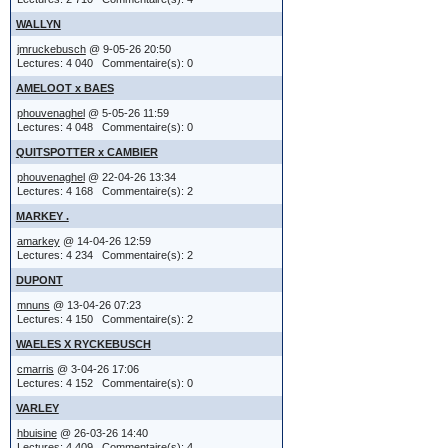
modificati
->
A I D E
bms et nmd
cha
WALLYN
été vidés 
jmruckebusch
@ 9-05-26 20:50
Merci d'y 
->
Légalité
reformulé 
bonne con
Il y a tro
Lectures: 4 040 Commentaire(s): 0
AMELOOT x BAES
le serveu
et enfin :
https://w
amicalem
émoticône
phouvenaghel
@ 5-05-26 11:59
accès au
Lectures: 4 048 Commentaire(s): 0
Fichier GUI
émoticône
QUITSPOTTER x CAMBIER
G U I
Jean-Mar
L'équipe 
si oui ou 
-->
phouvenaghel
@ 22-04-26 13:34
Lectures: 4 168 Commentaire(s): 2
votre par
notificat
MARKEY .
(limités d
Donc, vo
recevrez d
amarkey
@ 14-04-26 12:59
Lectures: 4 234 Commentaire(s): 2
'Notifica
toujours
DUPONT
mnuns
@ 13-04-26 07:23
informati
fournissant 
Lectures: 4 150 Commentaire(s): 2
WAELES X RYCKEBUSCH
..... trop d
cmarris
@ 3-04-26 17:06
Vous avez
Lectures: 4 152 Commentaire(s): 0
(IMG:
http://
VARLEY
ou messag
;-)
hbuisine
@ 26-03-26 14:40
Lectures: 4 409 Commentaire(s): 4