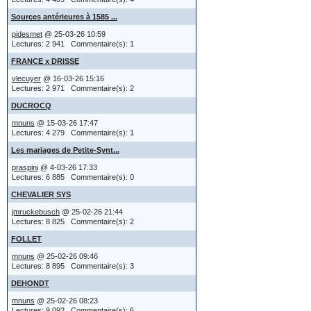
sujet dans
- vous cherch
Sources antérieures à 1585 ...
du messag
et les abouti
pidesmet
@ 25-03-26 10:59
Lectures: 2 941 Commentaire(s): 1
certainement 
FRANCE x DRISSE
Si l'admin
vlecuyer
@ 16-03-26 15:16
- précisez l
Lectures: 2 971 Commentaire(s): 2
un fichier
- et au lieu
DUCROCQ
de l'envo
mnuns
@ 15-03-26 17:47
Lectures: 4 279 Commentaire(s): 1
un fichier
Les mariages de Petite-Synt...
Le signe "x" 
praspini
@ 4-03-26 17:33
image, il
"union"
Lectures: 6 885 Commentaire(s): 0
message, 
CHEVALIER SYS
les signes c
jmruckebusch
@ 25-02-26 21:44
de lien.
Lectures: 8 825 Commentaire(s): 2
b pour bapt
FOLLET
° pour naiss
mnuns
@ 25-02-26 09:46
Options 
Lectures: 8 895 Commentaire(s): 3
+ pour décè
DEHONDT
x pour mari
mnuns
@ 25-02-26 08:23
Lectures: 9 092 Commentaire(s): 6