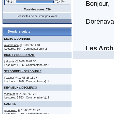
et enfin,.
Bonjour,
[
541
]
[70.44%]
détiendrait q
moment (
Pour l'ins
Lancer d
1°) sans r
Total des votes: 790
apparaît
numéro de
plupart de
Les invités ne peuvent pas voter
Dorénavan
Inutile de ch
mise en l
Lors de l
merci d'ut
les développ
Insérer vo
deviendron
Derniers sujets
possibilit
(IMG:
htt
LELEU X DONNAES
sur
types de 
bas de pa
avanbesien
@ 3-08-26 14:31
Les Arch
-------------
Il va sans
Lectures: 504 Commentaire(s): 2
sujet, cl
attention
BIGOT x DUCOURANT
(IMG:
http
certaines
pour affic
immédiate
jcdupuis
@ 1-07-26 07:38
-3- réd
Ces Archi
Lectures: 1 726 Commentaire(s): 3
être cité
saisirez 
SERDOBBEL / SERDOUBLE
de discus
ce qui a p
réservé à ce
sites en l
(IMG:
htt
jfbaquet
@ 10-06-26 15:37
2°) à un 
Lectures: 3 670 Commentaire(s): 2
(IMG:
http
avoir l'habit
pratique 
DEVIMEUX x DECLERCQ
Les textes
contenues dan
Dans la ga
Sur la ga
vlecuyer
@ 26-05-26 17:46
http://ww
Lectures: 2 553 Commentaire(s): 2
à partir 
Cette faç
l'ensemble de
- réponse
vous pouv
mise à jo
CASTIEN
S'agissan
pyfournier
@ 10-05-26 20:42
clairs.
->
R E G L E
- actes no
message (
Lectures: 2 710 Commentaire(s): 4