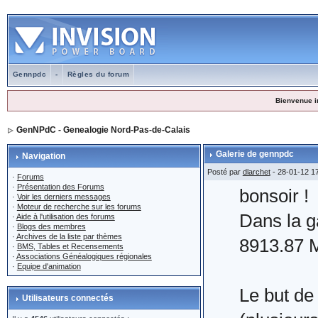
Gennpdc
-
Règles du forum
Bienvenue i
GenNPdC - Genealogie Nord-Pas-de-Calais
Galerie de gennpdc
Navigation
Posté par
dlarchet
- 28-01-12 1
·
Forums
·
Présentation des Forums
bonsoir !
·
Voir les derniers messages
·
Moteur de recherche sur les forums
Dans la g
·
Aide à l'utilisation des forums
·
Blogs des membres
·
Archives de la liste par thèmes
8913.87 M
·
BMS, Tables et Recensements
·
Associations Généalogiques régionales
·
Equipe d'animation
Le but de
Utilisateurs connectés