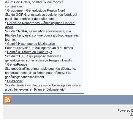
Jean et Y
du Pas-de-Calais, nombreux ouvrages à
'Modifié p
commander.
le titre e
*
Groupement Généalogique Région Nord
Site du GGRN, principale association du Nord, qui
s'afficher
localisatio
publie de nombreux dépouillements.
*
Cercle de Recherches Généalogiques Flandre-
de la dern
Artois
Si vous cher
Site du CRGFA, association spécialisée sur la
Flandre française, connue pour sa bibliothèque très
'édité par
vous ne crée
fournie.
*
Comité Historique de Mazingarbe
Pour tout savoir sur Mazingarbe au fil du temps...
*
Comité d'Histoire du Haut-Pays
Site du C.H.H.P. qui propose d'aider les
Si le bou
Et... si vous
généalogistes sur la région de Fruges / Hesdin
*
GeneaFrance
écrit, alo
Site coopératif incontournable pour les débutants,
situer dans l
nombreux conseils et fiches pour découvrir la
généalogie tout simplement.
des messa
écrivez :
*
Fil d'Ariane
Site de demandes d'actes ou de transcriptions grâce
message e
à des bénévoles en France, Belgique, etc.
le titre (tou
localisation :
Réponse 
Powered 
Li
Merci de vo
Dans les 