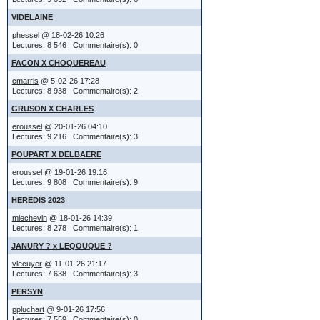
Si vous a
)( pour divor
VIDELAINE
options s
phessel
@ 18-02-26 10:26
Lectures: 8 546 Commentaire(s): 0
permettra
quelques exe
FACON X CHOQUEREAU
permettra
cmarris
@ 5-02-26 17:28
Jules XXX 
Lectures: 8 938 Commentaire(s): 2
simplemen
YYYY Agate
GRUSON X CHARLES
eroussel
@ 20-01-26 04:10
le mariage
choix est 
Lectures: 9 216 Commentaire(s): 3
le titre e
gauche.
POUPART X DELBAERE
localisatio
eroussel
@ 19-01-26 19:16
Lectures: 9 808 Commentaire(s): 9
HEREDIS 2023
Citer un
ou
mlechevin
@ 18-01-26 14:39
Lectures: 8 278 Commentaire(s): 1
j'ai XXXX 
JANURY ? x LEQOUQUE ?
Affiché a
YYYY Agate
vlecuyer
@ 11-01-26 21:17
Lectures: 7 638 Commentaire(s): 3
'Quote'. 
la fratrie
PERSYN
un sujet 
le titre e
ppluchart
@ 9-01-26 17:56
Lectures: 7 559 Commentaire(s): 0