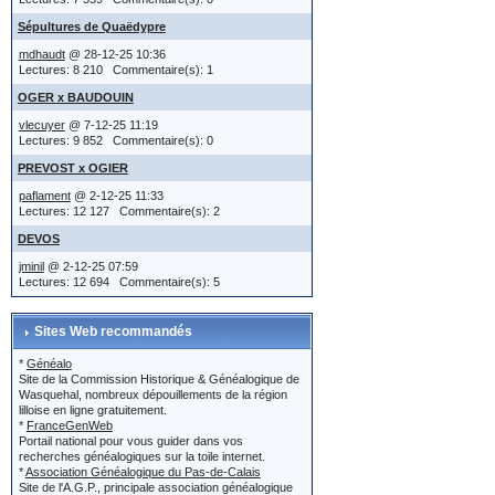
localisatio
vous choi
Sépultures de Quaëdypre
apparaîtr
mdhaudt
@ 28-12-25 10:36
Lectures: 8 210 Commentaire(s): 1
ou
d'éditer l
OGER x BAUDOUIN
dans l'ac
vlecuyer
@ 7-12-25 11:19
Lectures: 9 852 Commentaire(s): 0
Jean et Y
(IMG:
htt
PREVOST x OGIER
indiqués..
paflament
@ 2-12-25 11:33
Lectures: 12 127 Commentaire(s): 2
le titre e
DEVOS
Edition 
localisatio
jminil
@ 2-12-25 07:59
Lectures: 12 694 Commentaire(s): 5
ou...
Au dessus
Sites Web recommandés
dans son a
bouton 'E
*
Généalo
Site de la Commission Historique & Généalogique de
XXXX est d
Wasquehal, nombreux dépouillements de la région
message 
lilloise en ligne gratuitement.
est-ce qu
*
FranceGenWeb
Portail national pour vous guider dans vos
naissance
recherches généalogiques sur la toile internet.
*
Association Généalogique du Pas-de-Calais
Lors de l'
Site de l'A.G.P., principale association généalogique