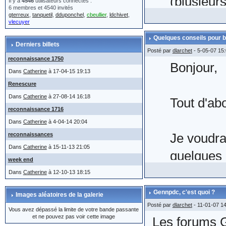
(plusieur
Il y a
4546
utilisateurs connectés :
6 membres et 4540 invités
gterreux
,
tanquetil
,
dduponchel
,
cbeullier
,
ldchivet
,
même,
le
vlecuyer
manœuvre 
Quelques conseils pour b
Derniers billets
Posté par
dlarchet
- 5-05-07 15
reconnaissance 1750
Bonjour,
On voit bi
Dans
Catherine
à 17-04-15 19:13
Renescure
actes com
Dans
Catherine
à 27-08-14 16:18
Tout d'ab
moteur ad
reconnaissance 1716
La retran
Dans
Catherine
à 4-04-14 20:04
Je voudra
reconnaissances
l'envoi) 
Dans
Catherine
à 15-11-13 21:05
quelques 
fait 2 à 3
week end
forums.
Dans
Catherine
à 12-10-13 18:15
Gennpdc, c'est quoi ?
Images aléatoires de la galerie
Voici quel
Posté par
dlarchet
- 11-01-07 1
Il n'appar
Vous avez dépassé la limite de votre bande passante
et ne pouvez pas voir cette image
Les forums