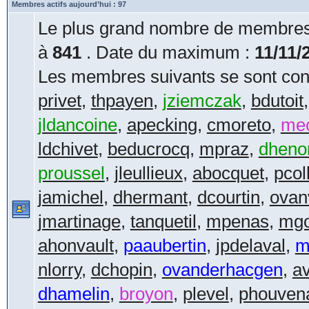
Membres actifs aujourd’hui : 97
Le plus grand nombre de membres 
à
841
. Date du maximum :
11/11/
Les membres suivants se sont conn
privet
,
thpayen
,
jziemczak
,
bdutoit
jldancoine
,
apecking
,
cmoreto
,
me
ldchivet
,
beducrocq
,
mpraz
,
dheno
proussel
,
jleullieux
,
abocquet
,
pcol
jamichel
,
dhermant
,
dcourtin
,
ovan
jmartinage
,
tanquetil
,
mpenas
,
mgo
ahonvault
,
paaubertin
,
jpdelaval
,
m
nlorry
,
dchopin
,
ovanderhacgen
,
a
dhamelin
,
broyon
,
plevel
,
phouven