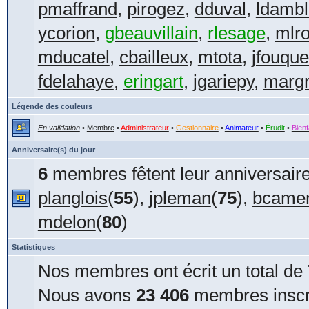
pmaffrand
,
pirogez
,
dduval
,
ldambl
ycorion
,
gbeauvillain
,
rlesage
,
mlr
mducatel
,
cbailleux
,
mtota
,
jfouque
fdelahaye
,
eringart
,
jgariepy
,
margr
Légende des couleurs
En validation
•
Membre
•
Administrateur
•
Gestionnaire
•
Animateur
•
Érudit
•
Bienf
Anniversaire(s) du jour
6
membres fêtent leur anniversaire
planglois
(
55
),
jpleman
(
75
),
bcamen
mdelon
(
80
)
Statistiques
Nos membres ont écrit un total de
Nous avons
23 406
membres inscri