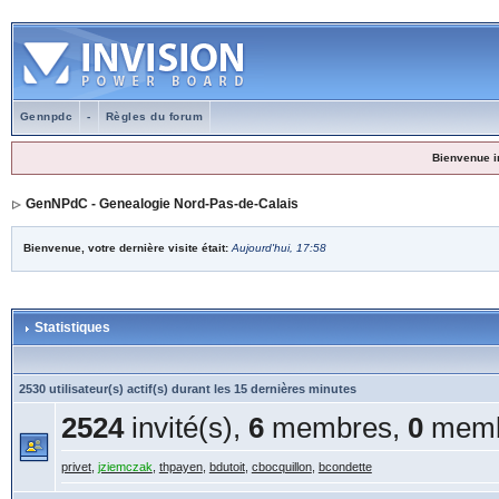
Gennpdc
-
Règles du forum
Bienvenue i
GenNPdC - Genealogie Nord-Pas-de-Calais
Bienvenue, votre dernière visite était:
Aujourd'hui, 17:58
Statistiques
2530 utilisateur(s) actif(s) durant les 15 dernières minutes
2524
invité(s),
6
membres,
0
memb
privet
,
jziemczak
,
thpayen
,
bdutoit
,
cbocquillon
,
bcondette