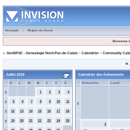
Gennpdc
-
Règles du forum
Bienvenue i
GenNPdC - Genealogie Nord-Pas-de-Calais
>
Calendrier
>
Community Cale
«
Juillet 2026
Calendrier des événements
D
L
M
M
J
V
S
Dimanche
Lundi
»
1
2
3
4
»
5
6
7
8
9
10
11
»
»
12
13
14
15
16
17
18
»
19
20
21
22
23
24
25
2