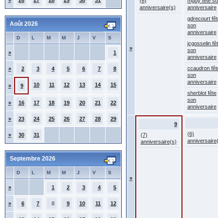
»
26
27
28
29
30
31
(6)
mguy fête s
anniversaire(s)
anniversaire
gdrecourt fêt
Août 2026
son
anniversaire
D
L
M
M
J
V
S
jcgosselin fê
»
son
»
1
anniversaire
ccaudron fêt
»
2
3
4
5
6
7
8
son
anniversaire
10
11
12
13
14
15
»
9
sherblot fête
son
»
16
17
18
19
20
21
22
anniversaire
»
23
24
25
26
27
28
29
9
(6)
»
30
31
(7)
anniversaire
anniversaire(s)
Septembre 2026
D
L
M
M
J
V
S
»
»
1
2
3
4
5
»
6
7
8
9
10
11
12