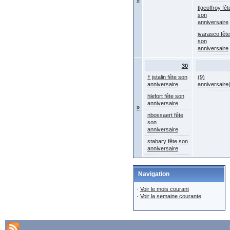
»
tlgeoffroy fêt
son
anniversaire
jvarasco fête
son
anniversaire
30
† jstalin fête son
(9)
anniversaire
anniversaire
hlefort fête son
anniversaire
»
nbossaert fête
son
anniversaire
stabary fête son
anniversaire
Navigation
·
Voir le mois courant
·
Voir la semaine courante