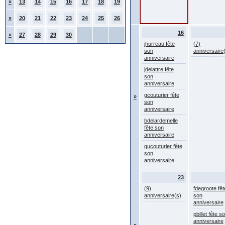
»
13
14
15
16
17
18
19
»
20
21
22
23
24
25
26
16
»
27
28
29
30
jhurreau fête
(7)
son
anniversaire
anniversaire
jdelattre fête
son
anniversaire
gcouturier fête
»
son
anniversaire
bdelardemelle
fête son
anniversaire
gucouturier fête
son
anniversaire
23
(9)
fdegroote fêt
anniversaire(s)
son
anniversaire
pbillet fête s
anniversaire