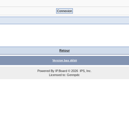
Retour
Version bas débit
Powered By
IP.Board
© 2026
IPS, Inc
.
Licensed to: Gennpdc