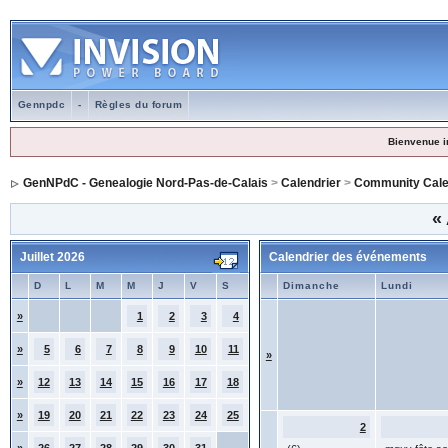
Gennpdc
-
Règles du forum
Bienvenue i
GenNPdC - Genealogie Nord-Pas-de-Calais
>
Calendrier
>
Community Cale
«
Juillet 2026
Calendrier des événements
D
L
M
M
J
V
S
Dimanche
Lundi
»
1
2
3
4
»
5
6
7
8
9
10
11
»
»
12
13
14
15
16
17
18
»
19
20
21
22
23
24
25
2