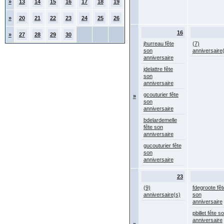
»
13
14
15
16
17
18
19
»
20
21
22
23
24
25
26
16
»
27
28
29
30
jhurreau fête
(7)
son
anniversaire
anniversaire
jdelattre fête
son
anniversaire
gcouturier fête
»
son
anniversaire
bdelardemelle
fête son
anniversaire
gucouturier fête
son
anniversaire
23
(9)
fdegroote fêt
anniversaire(s)
son
anniversaire
pbillet fête s
anniversaire