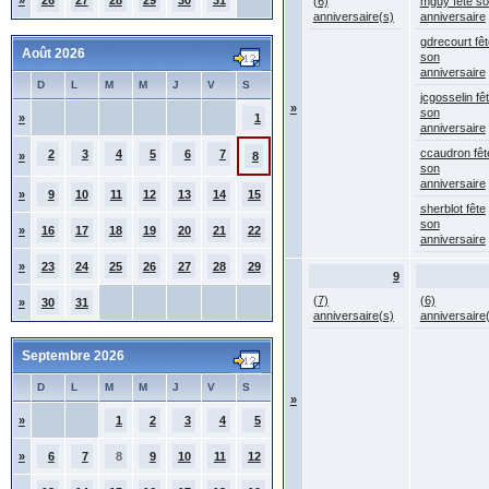
»
26
27
28
29
30
31
(6)
mguy fête s
anniversaire(s)
anniversaire
gdrecourt fêt
Août 2026
son
anniversaire
D
L
M
M
J
V
S
jcgosselin fê
»
son
»
1
anniversaire
ccaudron fêt
2
3
4
5
6
7
»
8
son
anniversaire
»
9
10
11
12
13
14
15
sherblot fête
son
»
16
17
18
19
20
21
22
anniversaire
»
23
24
25
26
27
28
29
9
(7)
(6)
»
30
31
anniversaire(s)
anniversaire
Septembre 2026
D
L
M
M
J
V
S
»
»
1
2
3
4
5
»
6
7
8
9
10
11
12