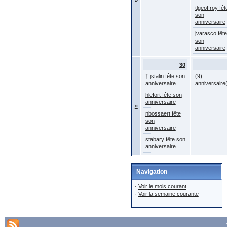
»
tlgeoffroy fêt
son
anniversaire
jvarasco fête
son
anniversaire
30
† jstalin fête son
(9)
anniversaire
anniversaire
hlefort fête son
anniversaire
»
nbossaert fête
son
anniversaire
stabary fête son
anniversaire
Navigation
·
Voir le mois courant
·
Voir la semaine courante