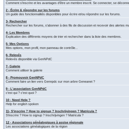
Comment s'inscrire et les avantages d'être un membre inscrit. Se connecter, se déconn
2 - Écrire & répondre sur les forums
Un guide des fonctionnalités disponibles pour écrire et/ou répondre sur les forums.
3- Rechercher
Rechercher sur les forums, s'abonner à des fils de discussion et recevoir des alertes ma
4- Les Membres
Explication des différents moyens de trier et rechercher dans la liste des membres.
5- Mes Options
Mes options, mon profil, mon panneau de contrôle...
6- Relevés
Relevés disponible via GenNPdC
7- Galerie
Comment utiliser la galerie
8 - Promouvoir GenNPdC
Comment faire un lien vers Gennpdc sur mon arbre Geneanet ?
9 - L'association GenNPdC
c'est qui ? c'est quoi ?
10 - Need Help ?
Help for english spoken
11- S'inscrire ? How to signup ? Inschrijvingen ? Matricula ?
S'inscrire ? How to signup ? Inschrijvingen ? Matricula ?
12 - Associations généalogiques à assise régionale
Les associations généalogiques de la région