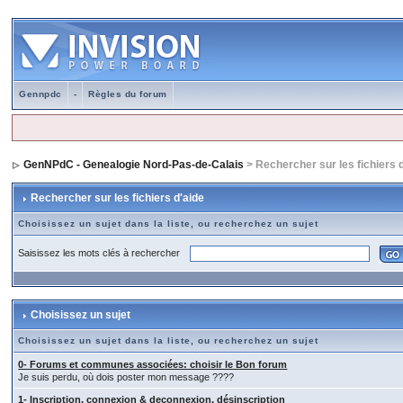
Gennpdc
-
Règles du forum
GenNPdC - Genealogie Nord-Pas-de-Calais
> Rechercher sur les fichiers 
Rechercher sur les fichiers d'aide
Choisissez un sujet dans la liste, ou recherchez un sujet
Saisissez les mots clés à rechercher
Choisissez un sujet
Choisissez un sujet dans la liste, ou recherchez un sujet
0- Forums et communes associées: choisir le Bon forum
Je suis perdu, où dois poster mon message ????
1- Inscription, connexion & deconnexion, désinscription