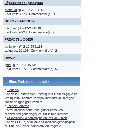
localisatio
Sépultures de Quaëdypre
vous choi
mdhaudt
@ 28-12-25 10:36
apparaîtr
Lectures: 8 278 Commentaire(s): 1
ou
OGER x BAUDOUIN
d'éditer l
vlecuyer
@ 7-12-25 11:19
dans l'ac
Lectures: 9 926 Commentaire(s): 0
Jean et Y
PREVOST x OGIER
(IMG:
htt
paflament
@ 2-12-25 11:33
indiqués..
Lectures: 12 198 Commentaire(s): 2
le titre e
DEVOS
Edition 
localisatio
jminil
@ 2-12-25 07:59
Lectures: 12 773 Commentaire(s): 5
Sites Web recommandés
ou...
Au dessus
*
Généalo
dans son a
bouton 'E
Site de la Commission Historique & Généalogique de
Wasquehal, nombreux dépouillements de la région
XXXX est d
lilloise en ligne gratuitement.
message 
*
FranceGenWeb
est-ce qu
Portail national pour vous guider dans vos
recherches généalogiques sur la toile internet.
naissance
*
Association Généalogique du Pas-de-Calais
Site de l'A.G.P., principale association généalogique
Lors de l'
du Pas-de-Calais, nombreux ouvrages à