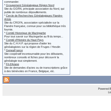
Jean et Y
commander.
'Modifié p
*
Groupement Généalogique Région Nord
le titre e
Site du GGRN, principale association du Nord, qui
publie de nombreux dépouillements.
s'afficher
localisatio
*
Cercle de Recherches Généalogiques Flandre-
Artois
de la dern
Site du CRGFA, association spécialisée sur la
Si vous cher
Flandre française, connue pour sa bibliothèque très
fournie.
'édité par
vous ne crée
*
Comité Historique de Mazingarbe
Pour tout savoir sur Mazingarbe au fil du temps...
*
Comité d'Histoire du Haut-Pays
Site du C.H.H.P. qui propose d'aider les
généalogistes sur la région de Fruges / Hesdin
Si le bou
Et... si vous
*
GeneaFrance
Site coopératif incontournable pour les débutants,
écrit, alo
nombreux conseils et fiches pour découvrir la
situer dans l
généalogie tout simplement.
*
Fil d'Ariane
des messa
écrivez :
Site de demandes d'actes ou de transcriptions grâce
à des bénévoles en France, Belgique, etc.
message e
le titre (tou
localisation :
Powered 
Réponse 
Li
Merci de vo
Dans les 