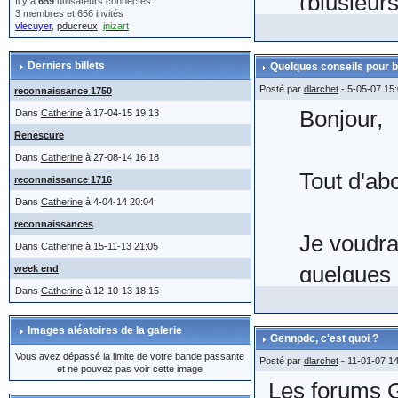
(plusieur
Il y a
659
utilisateurs connectés :
3 membres et 656 invités
vlecuyer
,
pducreux
,
jnizart
même,
le
manœuvre 
Derniers billets
Quelques conseils pour b
Posté par
dlarchet
- 5-05-07 15
reconnaissance 1750
Bonjour,
Dans
Catherine
à 17-04-15 19:13
On voit bi
Renescure
actes com
Dans
Catherine
à 27-08-14 16:18
Tout d'ab
reconnaissance 1716
moteur ad
Dans
Catherine
à 4-04-14 20:04
La retran
reconnaissances
Je voudra
l'envoi) 
Dans
Catherine
à 15-11-13 21:05
quelques 
week end
fait 2 à 3
Dans
Catherine
à 12-10-13 18:15
forums.
Images aléatoires de la galerie
Gennpdc, c'est quoi ?
Vous avez dépassé la limite de votre bande passante
Voici quel
Posté par
dlarchet
- 11-01-07 1
Il n'appar
et ne pouvez pas voir cette image
Les forums