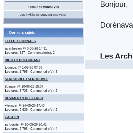
et enfin,.
Bonjour,
détiendrait q
moment (
Pour l'ins
Lancer d
Total des votes: 790
1°) sans r
apparaît
Les invités ne peuvent pas voter
numéro de
plupart de
Dorénavan
Inutile de ch
mise en l
Lors de l
merci d'ut
Derniers sujets
les développ
Insérer vo
deviendron
possibilit
(IMG:
htt
LELEU X DONNAES
sur
types de 
avanbesien
@ 3-08-26 14:31
bas de pa
Lectures: 527 Commentaire(s): 2
Les Arch
-------------
Il va sans
sujet, cl
attention
BIGOT x DUCOURANT
(IMG:
http
certaines
jcdupuis
@ 1-07-26 07:38
pour affic
immédiate
Lectures: 1 795 Commentaire(s): 3
-3- réd
Ces Archi
être cité
SERDOBBEL / SERDOUBLE
saisirez 
de discus
jfbaquet
@ 10-06-26 15:37
ce qui a p
réservé à ce
sites en l
(IMG:
htt
Lectures: 3 738 Commentaire(s): 2
2°) à un 
(IMG:
http
DEVIMEUX x DECLERCQ
avoir l'habit
pratique 
vlecuyer
@ 26-05-26 17:46
Les textes
contenues dan
Dans la ga
Sur la ga
Lectures: 2 639 Commentaire(s): 2
http://ww
à partir 
CASTIEN
Cette faç
l'ensemble de
- réponse
vous pouv
mise à jo
pyfournier
@ 10-05-26 20:42
S'agissan
Lectures: 2 798 Commentaire(s): 4
clairs.
->
R E G L E
- actes no
message (