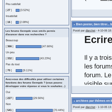
Boulinguez
cela fait
Peu satisfait
Conseils p
Liste exhaus
[
27
]
[3.52%]
lors de l'
Ce messa
http://ww
Insatisfait
c'est ici ...
[
16
]
[2.08%]
Bien poster, bien titrer.
rubrique 0 =
Pourquoi 
Concernan
Posté par
dlarchet
- 4-10-06 18
Les forums Gennpdc vous ont-ils permis
Légalité (
d'avancer dans vos recherches ?
Ecrir
de clique
seulement.
Beaucoup
http://ww
C'est incont
(IMG:
http
Novembre 
[
366
]
[47.66%]
(
mise a jo
Un peu
connaissez m
la page et
http://ww
Il y a tro
[
332
]
[43.23%]
)
afin que 
gauche) v
les forum
Pas du tout
-2- Bien
[
70
]
[9.11%]
répondez.
https://w
forum. Le 
N'oubliez 
Avez-vous des difficultés pour utiliser certaines
- titre du s
que l'acte
visible s
fonctions des forums Gennpdc ? (vous pouvez
http://ww
développer votre réponse si vous le souhaitez...)
sous la fo
Si vous s
largeur,
sondage d
Oui
(
mise a j
- descriptio
utilisez l
[
227
]
[29.56%]
Certains o
répondre,
archives par thèmes en l
Non
- un seul cou
(IMG:
http
Posté par
ce lien n'
dlarchet
- 1-10-05 13:
[
541
]
[70.44%]