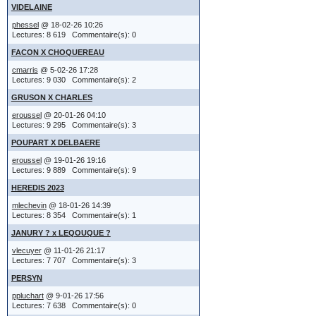
Si vous a
VIDELAINE
)( pour divor
phessel
@ 18-02-26 10:26
options s
Lectures: 8 619 Commentaire(s): 0
FACON X CHOQUEREAU
permettra
quelques exe
cmarris
@ 5-02-26 17:28
permettra
Lectures: 9 030 Commentaire(s): 2
Jules XXX 
GRUSON X CHARLES
simplemen
YYYY Agate
eroussel
@ 20-01-26 04:10
Lectures: 9 295 Commentaire(s): 3
le mariage
choix est 
POUPART X DELBAERE
le titre e
gauche.
eroussel
@ 19-01-26 19:16
localisatio
Lectures: 9 889 Commentaire(s): 9
HEREDIS 2023
Citer un
mlechevin
@ 18-01-26 14:39
ou
Lectures: 8 354 Commentaire(s): 1
JANURY ? x LEQOUQUE ?
j'ai XXXX 
Affiché a
vlecuyer
@ 11-01-26 21:17
YYYY Agate
Lectures: 7 707 Commentaire(s): 3
'Quote'. 
PERSYN
la fratrie
ppluchart
@ 9-01-26 17:56
un sujet 
le titre e
Lectures: 7 638 Commentaire(s): 0