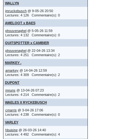
WALLYN
modificati
->
A I D E
bms et nmd
cha
jmruckebusch
@ 9-05-26 20:50
été vidés 
Lectures: 4 126 Commentaire(s): 0
Merci d'y 
->
Légalité
reformulé 
bonne con
Il y a tro
AMELOOT x BAES
le serveu
et enfin :
https://w
amicalem
émoticône
phouvenaghel
@ 5-05-26 11:59
Lectures: 4 132 Commentaire(s): 0
accès au
Fichier GUI
émoticône
QUITSPOTTER x CAMBIER
G U I
Jean-Mar
L'équipe 
phouvenaghel
@ 22-04-26 13:34
si oui ou 
-->
Lectures: 4 251 Commentaire(s): 2
votre par
notificat
MARKEY .
amarkey
@ 14-04-26 12:59
(limités d
Donc, vo
recevrez d
Lectures: 4 309 Commentaire(s): 2
DUPONT
'Notifica
toujours
mnuns
@ 13-04-26 07:23
Lectures: 4 214 Commentaire(s): 2
informati
fournissant 
WAELES X RYCKEBUSCH
..... trop d
cmarris
@ 3-04-26 17:06
Lectures: 4 238 Commentaire(s): 0
Vous avez
(IMG:
http://
VARLEY
ou messag
hbuisine
@ 26-03-26 14:40
;-)
Lectures: 4 492 Commentaire(s): 4