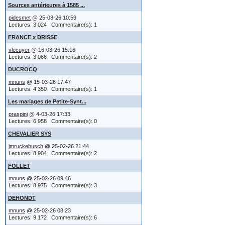
sujet dans
- vous cherch
Sources antérieures à 1585 ...
du messag
pidesmet
@ 25-03-26 10:59
et les abouti
Lectures: 3 024 Commentaire(s): 1
FRANCE x DRISSE
certainement 
vlecuyer
@ 16-03-26 15:16
Si l'admin
Lectures: 3 066 Commentaire(s): 2
- précisez l
un fichier
DUCROCQ
- et au lieu
mnuns
@ 15-03-26 17:47
de l'envo
Lectures: 4 350 Commentaire(s): 1
Les mariages de Petite-Synt...
un fichier
Le signe "x" 
praspini
@ 4-03-26 17:33
Lectures: 6 958 Commentaire(s): 0
image, il
"union"
CHEVALIER SYS
message, 
les signes c
jmruckebusch
@ 25-02-26 21:44
Lectures: 8 904 Commentaire(s): 2
de lien.
b pour bapt
FOLLET
mnuns
@ 25-02-26 09:46
° pour naiss
Lectures: 8 975 Commentaire(s): 3
Options 
DEHONDT
+ pour décè
mnuns
@ 25-02-26 08:23
x pour mari
Lectures: 9 172 Commentaire(s): 6