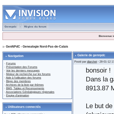
Gennpdc
-
Règles du forum
Bienvenue i
GenNPdC - Genealogie Nord-Pas-de-Calais
Galerie de gennpdc
Navigation
Posté par
dlarchet
- 28-01-12 1
·
Forums
·
Présentation des Forums
bonsoir !
·
Voir les derniers messages
·
Moteur de recherche sur les forums
Dans la g
·
Aide à l'utilisation des forums
·
Blogs des membres
·
Archives de la liste par thèmes
8913.87 M
·
BMS, Tables et Recensements
·
Associations Généalogiques régionales
·
Equipe d'animation
Le but de
Utilisateurs connectés