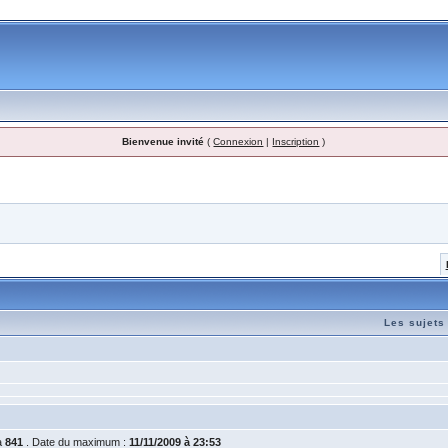
Bienvenue invité
(
Connexion
|
Inscription
)
Les sujets
 à
841
. Date du maximum :
11/11/2009 à 23:53