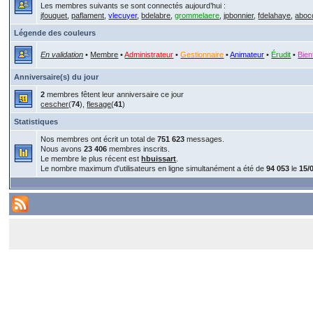
Les membres suivants se sont connectés aujourd’hui :
jfouquet
,
paflament
,
vlecuyer
,
bdelabre
,
grommelaere
,
jpbonnier
,
fdelahaye
,
aboc
Légende des couleurs
En validation
•
Membre
•
Administrateur
•
Gestionnaire
•
Animateur
•
Érudit
•
Bien
Anniversaire(s) du jour
2
membres fêtent leur anniversaire ce jour
cescher
(
74
),
flesage
(
41
)
Statistiques
Nos membres ont écrit un total de
751 623
messages.
Nous avons
23 406
membres inscrits.
Le membre le plus récent est
hbuissart
.
Le nombre maximum d'utilisateurs en ligne simultanément a été de
94 053
le
15/