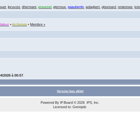
quet
,
lpruvost
,
dhermant
,
proussel
,
gterreux
,
paaubertin
,
wdagbert
,
gbonnard
,
nmiennee
,
lvis
faiteur
•
Archiviste
•
Membre +
04/2026 à 00:57
.
Version bas débit
Powered By
IP.Board
© 2026
IPS, Inc
.
Licensed to: Gennpdc