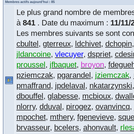
Membres actifs aujourd’hui : 85
Le plus grand nombre de membres 
à
841
. Date du maximum :
11/11/
Les membres suivants se sont conn
cbultel
,
gterreux
,
ldchivet
,
dchopin
jldancoine
,
vlecuyer
,
dspriet
,
cdesi
proussel
,
jfbaquet
,
broyon
,
fdegue
pziemczak
,
pgarandel
,
jziemczak
,
pmaffrand
,
jpdelaval
,
nkatarzynski
dbouffel
,
glabesse
,
mcbioux
,
dwall
nlorry
,
dduval
,
pirogez
,
ovanvincq
,
mpochet
,
mthery
,
fgenevieve
,
squ
brvasseur
,
bcelers
,
ahonvault
,
rle