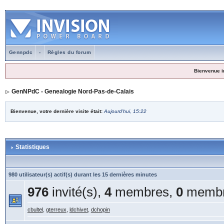
Gennpdc
-
Règles du forum
Bienvenue i
GenNPdC - Genealogie Nord-Pas-de-Calais
Bienvenue, votre dernière visite était:
Aujourd'hui, 15:22
Statistiques
980 utilisateur(s) actif(s) durant les 15 dernières minutes
976
invité(s),
4
membres,
0
membr
cbultel
,
gterreux
,
ldchivet
,
dchopin