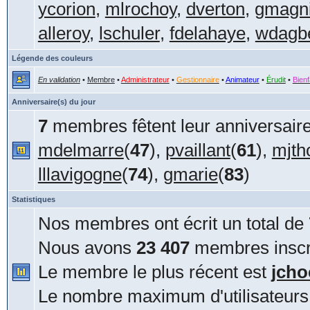
ycorion
,
mlrochoy
,
dverton
,
gmagn
alleroy
,
lschuler
,
fdelahaye
,
wdagbe
Légende des couleurs
En validation
•
Membre
•
Administrateur
•
Gestionnaire
•
Animateur
•
Érudit
•
Bienf
Anniversaire(s) du jour
7
membres fêtent leur anniversaire
mdelmarre
(
47
),
pvaillant
(
61
),
mjt
lllavigogne
(
74
),
gmarie
(
83
)
Statistiques
Nos membres ont écrit un total de
Nous avons
23 407
membres inscri
Le membre le plus récent est
jcho
Le nombre maximum d'utilisateurs