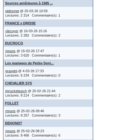
Agate, un(e
forums et est
Sources antérieures à 1585 ...
issue de c
pidesmet
@ 25-03-26 10:59
le titre e
Lectures: 2 314 Commentaire(s): 1
Citer un m
localisation
FRANCE x DRISSE
vlecuyer
@ 16-03-26 15:16
Affiché au d
ou
Lectures: 2 282 Commentaire(s): 2
appuyant sur
dans l'act
DUCROCQ
Jean et Y
le texte d'u
mnuns
@ 15-03-26 17:47
indiqués..
citer un mes
Lectures: 3 620 Commentaire(s): 1
le titre e
texte princi
Les mariages de Petite-Synt...
localisation
praspini
@ 4-03-26 17:33
Lectures: 6 234 Commentaire(s): 0
(IMG:
http:/
ou...
CHEVALIER SYS
dans son a
jmruckebusch
@ 25-02-26 21:44
Edition d'
XXXX est di
Lectures: 8 214 Commentaire(s): 2
que quelqu
FOLLET
Au dessus de
parents, 
mnuns
@ 25-02-26 09:46
'Editer'. En
Lectures: 8 257 Commentaire(s): 3
le titre e
vous aviez 
localisation
DEHONDT
Si vous cher
mnuns
@ 25-02-26 08:23
Lectures: 8 466 Commentaire(s): 6
Lors de l'édi
vous ne crée