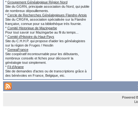
*
Groupement Généalogique Région Nord
Pour la des
Site du GGRN, principale association du Nord, qui publie
l'initiale de
de nombreux dépouillements.
*
Cercle de Recherches Généalogiques Flandre-Artois
environs" po
Site du CRGFA, association spécialisée sur la Flandre
française, connue pour sa bibliothèque très fournie.
*
Comité Historique de Mazingarbe
Pour tout savoir sur Mazingarbe au fil du temps...
Le contenu d
*
Comité d'Histoire du Haut-Pays
titre et la d
Site du C.H.H.P. qui propose d'aider les généalogistes
sur la région de Fruges / Hesdin
Soyez le plu
*
GeneaFrance
Site coopératif incontournable pour les débutants,
nombreux conseils et fiches pour découvrir la
(IMG:
http:/
généalogie tout simplement.
*
Fil d'Ariane
Site de demandes d'actes ou de transcriptions grâce à
des bénévoles en France, Belgique, etc.
Préférez fai
plusieurs co
Les forums s
Powered 
;-)
Li
Plus vous ser
assurée.
Une meilleur
les membres