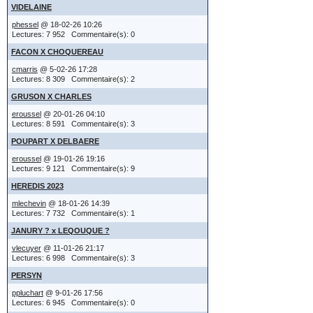
VIDELAINE
'Modifié par
phessel
@ 18-02-26 10:26
s'affichera d
Et... si vous
Lectures: 7 952 Commentaire(s): 0
dernière modi
dans la régio
FACON X CHOQUEREAU
sera toujour
écrivez :
cmarris
@ 5-02-26 17:28
le titre (to
Lectures: 8 309 Commentaire(s): 2
Si le bouton
localisation 
GRUSON X CHARLES
alors c'est s
eroussel
@ 20-01-26 04:10
Lectures: 8 591 Commentaire(s): 3
messages, ou
Merci de vo
POUPART X DELBAERE
écoulée .
Danielle
eroussel
@ 19-01-26 19:16
Lectures: 9 121 Commentaire(s): 9
PS = j'a
Réponse ra
HEREDIS 2023
envoi, v
mlechevin
@ 18-01-26 14:39
Dans les for
Lectures: 7 732 Commentaire(s): 1
texte, 
affiché sous
JANURY ? x LEQOUQUE ?
lieu (ou
l'écran vue 
vlecuyer
@ 11-01-26 21:17
à défaut
Lectures: 6 998 Commentaire(s): 3
l'écran prin
- vous pourr
PERSYN
le tableau e
"édition")
ppluchart
@ 9-01-26 17:56
ne soit pas a
- mais... vou
Lectures: 6 945 Commentaire(s): 0