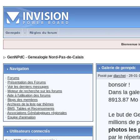
Gennpdc
-
Règles du forum
Bienvenue i
GenNPdC - Genealogie Nord-Pas-de-Calais
Galerie de gennpdc
Navigation
Posté par
dlarchet
- 28-01-
·
Forums
·
Présentation des Forums
bonsoir !
·
Voir les derniers messages
Dans la gale
·
Moteur de recherche sur les forums
·
Aide à l'utilisation des forums
8913.87 Mo c
·
Blogs des membres
·
Archives de la liste par thèmes
·
BMS, Tables et Recensements
·
Associations Généalogiques régionales
Le but de Ge
·
Equipe d'animation
millions de 
photos les 
Utilisateurs connectés
par le réper