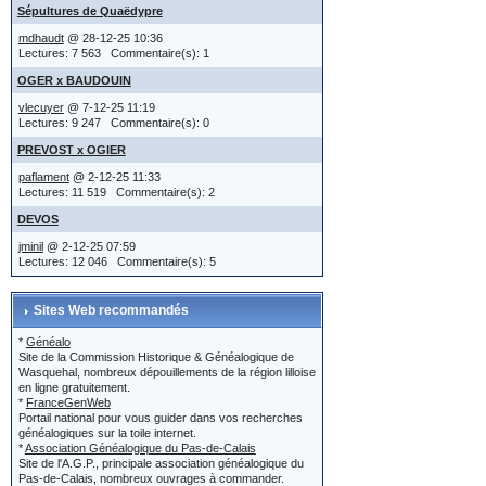
la section p
et ce sera l
Sépultures de Quaëdypre
bouton 'Plus
normes".
mdhaudt
@ 28-12-25 10:36
Lectures: 7 563 Commentaire(s): 1
Titre bi
OGER x BAUDOUIN
vlecuyer
@ 7-12-25 11:19
Lectures: 9 247 Commentaire(s): 0
Le titre de
PREVOST x OGIER
votre mess
paflament
@ 2-12-25 11:33
Il y a entre
Lectures: 11 519 Commentaire(s): 2
DEVOS
Quand vous 
jminil
@ 2-12-25 07:59
Lectures: 12 046 Commentaire(s): 5
disposition 
Sites Web recommandés
Pour le titr
"LEFEBVRE"
*
Généalo
Site de la Commission Historique & Généalogique de
famille au 
Wasquehal, nombreux dépouillements de la région lilloise
en ligne gratuitement.
évitez les "a
*
FranceGenWeb
Portail national pour vous guider dans vos recherches
naissance, 
généalogiques sur la toile internet.
la recherche
*
Association Généalogique du Pas-de-Calais
Site de l'A.G.P., principale association généalogique du
Pas-de-Calais, nombreux ouvrages à commander.