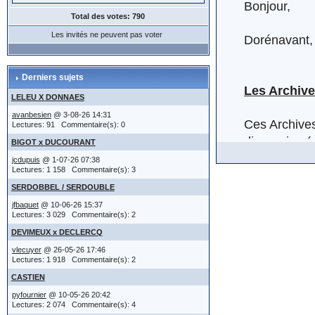
Bonjour,
->
R E G L 
mise en form
Total des votes: 790
Cette façon
->
A I D E
cha
sur le lien 
Les invités ne peuvent pas voter
Dorénavant, 
->
Légalité
fenêtre d'aid
Merci d'y fai
et enfin :
serveur
Fichier GUI
Derniers sujets
(IMG:
http:/
Les Archive
G U I
-->
LELEU X DONNAES
Jean-Marie
Sur la gauch
avanbesien
@ 3-08-26 14:31
Ces Archive
Lectures: 91 Commentaire(s): 0
Donc, v
pouvez cliqu
discussion (
BIGOT x DUCOURANT
.....pen
sont aussi c
jcdupuis
@ 1-07-26 07:38
aider"
e
Lectures: 1 158 Commentaire(s): 3
Les textes de
Il y a trois 
..... trop d
SERDOBBEL / SERDOUBLE
partir d'Avr
émoticônes?'
(IMG:
http://
jfbaquet
@ 10-06-26 15:37
S'agissant d
émoticône ne
Lectures: 3 029 Commentaire(s): 2
;-)
modification 
oui ou non vo
DEVIMEUX x DECLERCQ
- vous cherch
vidés des fo
par email lo
vlecuyer
@ 26-05-26 17:46
et les about
Lectures: 1 918 Commentaire(s): 2
informations 
certainement 
accès aux 
CASTIEN
des nouveau
- précisez l
pyfournier
@ 10-05-26 20:42
- et au lieu
Lectures: 2 074 Commentaire(s): 4