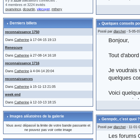
Il y a
3228
utilisateurs connectés :
4 membres et 3224 invités
ovanvincq
,
dcourtin
,
vlecuyer
,
mthery
On voit bien 
communiqués 
Derniers billets
Quelques conseils po
adéquat mais
Posté par
dlarchet
- 5-05-0
reconnaissance 1750
La retranscr
Bonjour,
Dans
Catherine
à 17-04-15 19:13
l'envoi) de 
Renescure
à 3 Ko. Imag
Tout d'abord
Dans
Catherine
à 27-08-14 16:18
reconnaissance 1716
Je voudrais 
Il n'appartie
Dans
Catherine
à 4-04-14 20:04
quelques con
transcription
reconnaissances
toutes les i
Dans
Catherine
à 15-11-13 21:05
Voici quelque
formalité, e
week end
encore pris 
etc… de telle
Dans
Catherine
à 12-10-13 18:15
2010 et 2011
Evitez d'ouv
encore à ce j
Images aléatoires de la galerie
Gennpdc, c'est quoi ?
l'objet d'u
Vous avez dépassé la limite de votre bande passante et
Posté par
dlarchet
- 11-01-
http://www.
ne pouvez pas voir cette image
Lorsque phot
Les forums
pour cherch
pas supprim