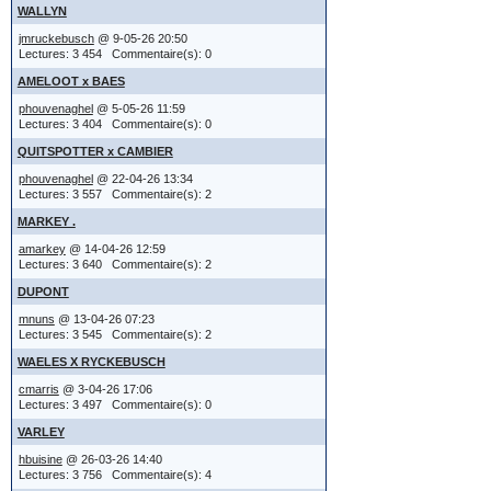
Vous avez au
WALLYN
message lors
Le signe "x" 
jmruckebusch
@ 9-05-26 20:50
dans la list
Lectures: 3 454 Commentaire(s): 0
"union"
message lors
AMELOOT x BAES
les signes c
phouvenaghel
@ 5-05-26 11:59
b pour bapt
Lectures: 3 404 Commentaire(s): 0
Si l'administ
° pour naiss
QUITSPOTTER x CAMBIER
fichier, cela
+ pour décè
phouvenaghel
@ 22-04-26 13:34
l'envoi du m
x pour mari
Lectures: 3 557 Commentaire(s): 2
fichier à up
)( pour divor
MARKEY .
il sera peut
amarkey
@ 14-04-26 12:59
les autres t
Lectures: 3 640 Commentaire(s): 2
quelques exe
DUPONT
Jules XXX 
Options de
Agate, un(
mnuns
@ 13-04-26 07:23
Lectures: 3 545 Commentaire(s): 2
de Jean et 
WAELES X RYCKEBUSCH
le titre e
Si vous avez
cmarris
@ 3-04-26 17:06
localisation
supplémentai
Lectures: 3 497 Commentaire(s): 0
saisir votre
VARLEY
ou
choix possib
hbuisine
@ 26-03-26 14:40
j'ai XXXX 
sur chaque l
Lectures: 3 756 Commentaire(s): 4