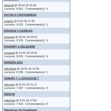
Si vous a
)( pour divor
phessel
@ 18-02-26 10:26
Lectures: 8 601 Commentaire(s): 0
options s
FACON X CHOQUEREAU
permettra
cmarris
@ 5-02-26 17:28
quelques exe
Lectures: 9 010 Commentaire(s): 2
permettra
Jules XXX 
GRUSON X CHARLES
simplemen
YYYY Agate
eroussel
@ 20-01-26 04:10
Lectures: 9 276 Commentaire(s): 3
le mariage
choix est 
POUPART X DELBAERE
le titre e
eroussel
@ 19-01-26 19:16
gauche.
Lectures: 9 876 Commentaire(s): 9
localisatio
HEREDIS 2023
mlechevin
@ 18-01-26 14:39
Citer un
Lectures: 8 339 Commentaire(s): 1
ou
JANURY ? x LEQOUQUE ?
j'ai XXXX 
vlecuyer
@ 11-01-26 21:17
Affiché a
Lectures: 7 697 Commentaire(s): 3
YYYY Agate
PERSYN
'Quote'. 
la fratrie
ppluchart
@ 9-01-26 17:56
Lectures: 7 624 Commentaire(s): 0
un sujet 
le titre e
Sépultures de Quaëdypre