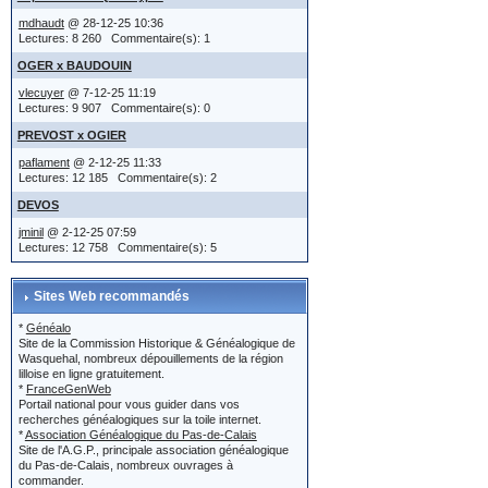
localisatio
vous choi
mdhaudt
@ 28-12-25 10:36
Lectures: 8 260 Commentaire(s): 1
apparaîtr
OGER x BAUDOUIN
ou
d'éditer l
vlecuyer
@ 7-12-25 11:19
Lectures: 9 907 Commentaire(s): 0
dans l'ac
PREVOST x OGIER
Jean et Y
paflament
@ 2-12-25 11:33
(IMG:
htt
Lectures: 12 185 Commentaire(s): 2
indiqués..
DEVOS
le titre e
jminil
@ 2-12-25 07:59
Edition 
localisatio
Lectures: 12 758 Commentaire(s): 5
Sites Web recommandés
ou...
Au dessus
*
Généalo
Site de la Commission Historique & Généalogique de
dans son a
bouton 'E
Wasquehal, nombreux dépouillements de la région
lilloise en ligne gratuitement.
XXXX est d
*
FranceGenWeb
message 
Portail national pour vous guider dans vos
est-ce qu
recherches généalogiques sur la toile internet.
*
Association Généalogique du Pas-de-Calais
naissance
Site de l'A.G.P., principale association généalogique
du Pas-de-Calais, nombreux ouvrages à
Lors de l'
commander.