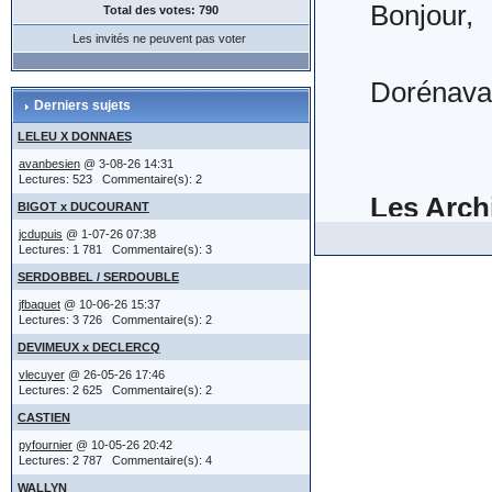
et enfin,.
Bonjour,
Total des votes: 790
détiendrait q
moment (
Pour l'ins
Lancer d
1°) sans r
Les invités ne peuvent pas voter
apparaît
numéro de
plupart de
Dorénavan
Inutile de ch
mise en l
Lors de l
Derniers sujets
merci d'ut
les développ
Insérer vo
deviendron
possibilit
LELEU X DONNAES
(IMG:
htt
avanbesien
@ 3-08-26 14:31
sur
types de 
Lectures: 523 Commentaire(s): 2
bas de pa
Les Arch
-------------
BIGOT x DUCOURANT
Il va sans
sujet, cl
attention
jcdupuis
@ 1-07-26 07:38
(IMG:
http
certaines
Lectures: 1 781 Commentaire(s): 3
pour affic
immédiate
-3- réd
Ces Archi
SERDOBBEL / SERDOUBLE
être cité
saisirez 
jfbaquet
@ 10-06-26 15:37
de discus
Lectures: 3 726 Commentaire(s): 2
ce qui a p
réservé à ce
sites en l
(IMG:
htt
2°) à un 
DEVIMEUX x DECLERCQ
(IMG:
http
avoir l'habit
vlecuyer
@ 26-05-26 17:46
pratique 
Lectures: 2 625 Commentaire(s): 2
Les textes
contenues dan
Dans la ga
Sur la ga
http://ww
CASTIEN
à partir 
Cette faç
l'ensemble de
- réponse
vous pouv
pyfournier
@ 10-05-26 20:42
mise à jo
Lectures: 2 787 Commentaire(s): 4
S'agissan
clairs.
->
R E G L E
- actes no
message (
WALLYN