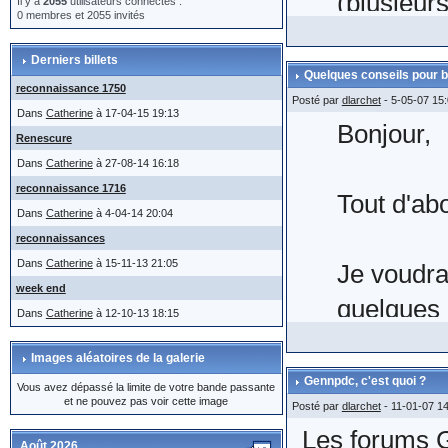
(plusieur
Il y a
2055
utilisateurs connectés :
0 membres et 2055 invités
même,
le
Derniers billets
manœuvre 
Quelques conseils pour b
reconnaissance 1750
Posté par
dlarchet
- 5-05-07 15
Dans
Catherine
à 17-04-15 19:13
Bonjour,
On voit bi
Renescure
Dans
Catherine
à 27-08-14 16:18
actes com
reconnaissance 1716
Tout d'ab
moteur ad
Dans
Catherine
à 4-04-14 20:04
reconnaissances
La retran
Dans
Catherine
à 15-11-13 21:05
Je voudra
l'envoi) 
week end
quelques 
fait 2 à 3
Dans
Catherine
à 12-10-13 18:15
forums.
Images aléatoires de la galerie
Gennpdc, c'est quoi ?
Vous avez dépassé la limite de votre bande passante
et ne pouvez pas voir cette image
Voici quel
Posté par
dlarchet
- 11-01-07 1
Il n'appar
Les forums
Août 2026