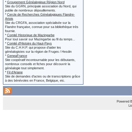
Jean et Y
*
Groupement Généalogique Région Nord
'Modifié p
Site du GGRN, principale association du Nord, qui
le titre e
publie de nombreux dépouillements.
*
Cercle de Recherches Généalogiques Flandre-
s'afficher
localisatio
Artois
Site du CRGFA, association spécialisée sur la
de la dern
Flandre française, connue pour sa bibliothèque très
Si vous cher
fournie.
*
Comité Historique de Mazingarbe
'édité par
vous ne crée
Pour tout savoir sur Mazingarbe au fil du temps...
*
Comité d'Histoire du Haut-Pays
Site du C.H.H.P. qui propose d'aider les
généalogistes sur la région de Fruges / Hesdin
*
GeneaFrance
Si le bou
Et... si vous
Site coopératif incontournable pour les débutants,
nombreux conseils et fiches pour découvrir la
écrit, alo
généalogie tout simplement.
situer dans l
*
Fil d'Ariane
Site de demandes d'actes ou de transcriptions grâce
des messa
écrivez :
à des bénévoles en France, Belgique, etc.
message e
le titre (tou
localisation :
Powered 
Li
Réponse 
Merci de vo
Dans les 