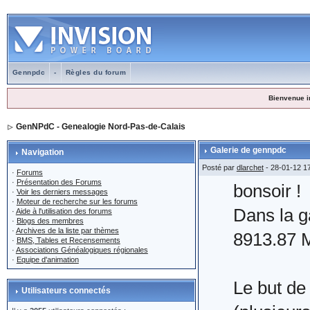
Gennpdc
-
Règles du forum
Bienvenue i
GenNPdC - Genealogie Nord-Pas-de-Calais
Galerie de gennpdc
Navigation
Posté par
dlarchet
- 28-01-12 1
·
Forums
·
Présentation des Forums
bonsoir !
·
Voir les derniers messages
·
Moteur de recherche sur les forums
Dans la g
·
Aide à l'utilisation des forums
·
Blogs des membres
·
Archives de la liste par thèmes
8913.87 M
·
BMS, Tables et Recensements
·
Associations Généalogiques régionales
·
Equipe d'animation
Le but de
Utilisateurs connectés