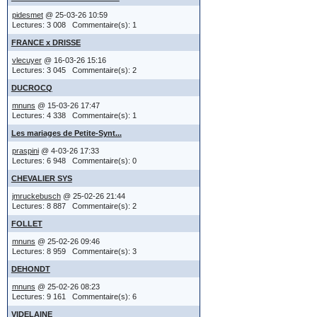
sujet dans
- vous cherch
pidesmet
@ 25-03-26 10:59
du messag
Lectures: 3 008 Commentaire(s): 1
et les abouti
FRANCE x DRISSE
certainement 
vlecuyer
@ 16-03-26 15:16
Lectures: 3 045 Commentaire(s): 2
Si l'admin
- précisez l
DUCROCQ
un fichier
mnuns
@ 15-03-26 17:47
- et au lieu
Lectures: 4 338 Commentaire(s): 1
de l'envo
Les mariages de Petite-Synt...
un fichier
praspini
@ 4-03-26 17:33
Le signe "x" 
Lectures: 6 948 Commentaire(s): 0
image, il
CHEVALIER SYS
"union"
jmruckebusch
@ 25-02-26 21:44
message, 
les signes c
Lectures: 8 887 Commentaire(s): 2
de lien.
FOLLET
b pour bapt
mnuns
@ 25-02-26 09:46
Lectures: 8 959 Commentaire(s): 3
° pour naiss
DEHONDT
Options 
+ pour décè
mnuns
@ 25-02-26 08:23
Lectures: 9 161 Commentaire(s): 6
x pour mari
VIDELAINE