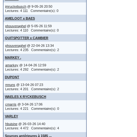
modificati
jmruckebusch
@ 9-05-26 20:50
->
A I D E
bms et nmd
cha
Lectures: 4 111 Commentaire(s): 0
été vidés 
Merci d'y 
->
Légalité
reformulé 
bonne con
AMELOOT x BAES
Il y a tro
phouvenaghel
@ 5-05-26 11:59
le serveu
et enfin :
https://w
amicalem
émoticône
Lectures: 4 110 Commentaire(s): 0
accès au
QUITSPOTTER x CAMBIER
Fichier GUI
émoticône
phouvenaghel
@ 22-04-26 13:34
G U I
Jean-Mar
L'équipe 
Lectures: 4 235 Commentaire(s): 2
si oui ou 
-->
MARKEY .
votre par
notificat
amarkey
@ 14-04-26 12:59
Lectures: 4 292 Commentaire(s): 2
(limités d
Donc, vo
recevrez d
DUPONT
'Notifica
toujours
mnuns
@ 13-04-26 07:23
Lectures: 4 201 Commentaire(s): 2
informati
WAELES X RYCKEBUSCH
fournissant 
cmarris
@ 3-04-26 17:06
..... trop d
Lectures: 4 221 Commentaire(s): 0
Vous avez
VARLEY
(IMG:
http://
hbuisine
@ 26-03-26 14:40
ou messag
Lectures: 4 472 Commentaire(s): 4
;-)
Sources antérieures à 1585 ...