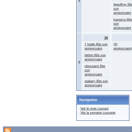
»
tlgeoffroy fêt
son
anniversaire
jvarasco fête
son
anniversaire
30
† jstalin fête son
(9)
anniversaire
anniversaire
hlefort fête son
anniversaire
»
nbossaert fête
son
anniversaire
stabary fête son
anniversaire
Navigation
·
Voir le mois courant
·
Voir la semaine courante