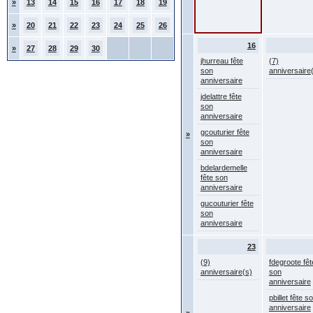
»
13
14
15
16
17
18
19
»
20
21
22
23
24
25
26
16
»
27
28
29
30
jhurreau fête
(7)
son
anniversaire
anniversaire
jdelattre fête
son
anniversaire
gcouturier fête
»
son
anniversaire
bdelardemelle
fête son
anniversaire
gucouturier fête
son
anniversaire
23
(9)
fdegroote fêt
anniversaire(s)
son
anniversaire
pbillet fête s
anniversaire