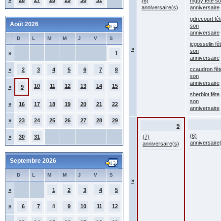
»
26
27
28
29
30
31
(6)
mguy fête s
anniversaire(s)
anniversaire
gdrecourt fêt
Août 2026
son
anniversaire
D
L
M
M
J
V
S
jcgosselin fê
»
son
»
1
anniversaire
ccaudron fêt
»
2
3
4
5
6
7
8
son
anniversaire
10
11
12
13
14
15
»
9
sherblot fête
son
»
16
17
18
19
20
21
22
anniversaire
»
23
24
25
26
27
28
29
9
(6)
»
30
31
(7)
anniversaire
anniversaire(s)
Septembre 2026
D
L
M
M
J
V
S
»
»
1
2
3
4
5
»
6
7
8
9
10
11
12