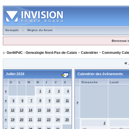
Gennpdc
-
Règles du forum
Bienvenue i
GenNPdC - Genealogie Nord-Pas-de-Calais
>
Calendrier
>
Community Cale
«
Juillet 2026
Calendrier des événements
D
L
M
M
J
V
S
Dimanche
Lundi
»
1
2
3
4
»
5
6
7
8
9
10
11
»
»
12
13
14
15
16
17
18
»
19
20
21
22
23
24
25
2