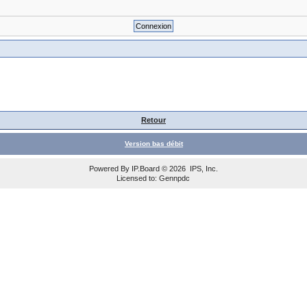
Retour
Version bas débit
Powered By
IP.Board
© 2026
IPS, Inc
.
Licensed to: Gennpdc