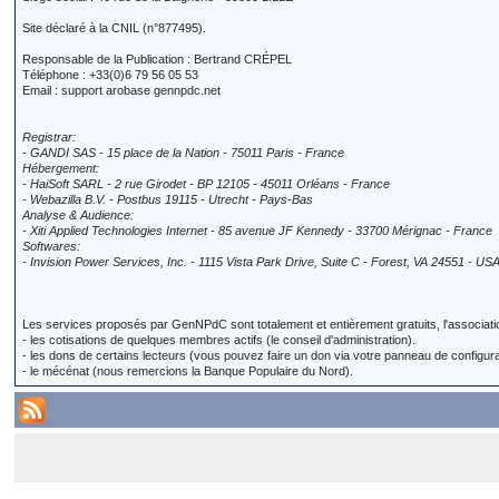
Site déclaré à la CNIL (n°877495).
Responsable de la Publication : Bertrand CRÉPEL
Téléphone : +33(0)6 79 56 05 53
Email : support arobase gennpdc.net
Registrar:
- GANDI SAS - 15 place de la Nation - 75011 Paris - France
Hébergement:
- HaiSoft SARL - 2 rue Girodet - BP 12105 - 45011 Orléans - France
- Webazilla B.V. - Postbus 19115 - Utrecht - Pays-Bas
Analyse & Audience:
- Xiti Applied Technologies Internet - 85 avenue JF Kennedy - 33700 Mérignac - France
Softwares:
- Invision Power Services, Inc. - 1115 Vista Park Drive, Suite C - Forest, VA 24551 - US
Les services proposés par GenNPdC sont totalement et entièrement gratuits, l'associ
- les cotisations de quelques membres actifs (le conseil d'administration).
- les dons de certains lecteurs (vous pouvez faire un don via votre panneau de configura
- le mécénat (nous remercions la Banque Populaire du Nord).