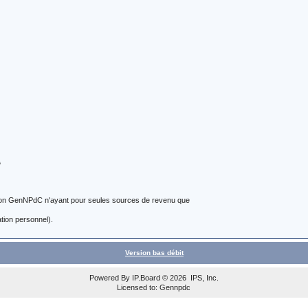
A
ation GenNPdC n'ayant pour seules sources de revenu que
tion personnel).
Version bas débit
Powered By
IP.Board
© 2026
IPS, Inc
.
Licensed to: Gennpdc