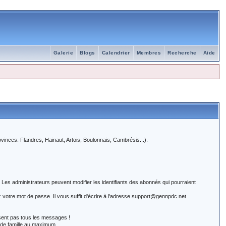
Galerie
Blogs
Calendrier
Membres
Recherche
Aide
inces: Flandres, Hainaut, Artois, Boulonnais, Cambrésis...).
es administrateurs peuvent modifier les identifiants des abonnés qui pourraient
rdez votre mot de passe. Il vous suffit d'écrire à l'adresse support@gennpdc.net
isent pas tous les messages !
de famille au maximum.