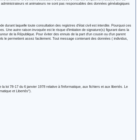
rs, administrateurs et animateurs ne sont pas responsables des données généalogiques
rant laquelle toute consultation des registres d'état civil est interdite. Pourquoi ces
es. Une autre raison invoquée est le risque d'imitation de signature(s) figurant dans la
ocureur de la République. Pour éviter des ennuis de la part d'un cousin ou d'un parent
uels le permettent assez facilement. Tout message contenant des données ( individus,
 loi 78-17 du 6 janvier 1978 relative à l'informatique, aux fichiers et aux libertés. Le
matique et Libertés").