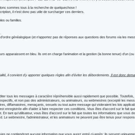
s, donc sommes tous à la recherche de quelquechose !
ription, il n'est donc pas utile de surcharger ces derniers.
es ou familles.
.
s d'ordre généalogique (et n'apportez pas de réponses aux questions des forums via les mes
rs apparaissent en bleu. Ils ont en charge l'animation et la gestion (la bonne tenue) d'un (o
té, il convient d'y apporter quelques règles afin d'éviter les débordements.
Il est donc dema
iter tous les messages à caractère répréhensible aussi rapidement que possible. Toutefois,
 respectifs, et non pas des administrateurs, ou animateurs, ou webmestres (excepté les me
s, diffamatoires, menaçants, sexuels ou tout autre message qui violeraient les lois applica
 enregistrée afin d'aider à faire respecter ces conditions. Vous êtes d'accord sur le fait que
ent. En tant qu'utilisateur, vous êtes d'accord sur le fait que toutes les informations que 
. Le webmestre, l'administrateur, et les animateurs ne peuvent pas être tenus pour responsa
ies ne contiendront aucune information que vous aurez entré ci-après; ils servent uniquement à