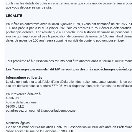
confirmer les détails de votre enregistrement ainsi que votre mot de passe (et aussi 
que vous deposerez sur ce site.
LEGALITE
Pour être en conformité avec la loi du 3 janvier 1979, il vous est demandé de NE PAS PUB
100 ans prévus par la loi du 3 janvier 1979 sur les archives ? Pour éviter la détérioratio
photocopie délivrée. Il en résulte que nul chercheur ou historien de famille ne peut consu
éloigné qui n'apprécierait pas la publication de données de moins de 100 ans, il est de
dates de moins de 100 ans) sera supprimé ou vidé du contenu pouvant poser litige.
Tout problème lié à l'utilisation des forums peut être aborder dans le forum « Tout le mon
Les "messages personnels" dit MP ne sont pas destinés aux échanges généalogique
Informatique et libertés
Le site gennpdc.net a fait l'objet d'une déclaration des traitements automatisés mis en oeu
site est déclaré sous le numéro 877495. Vous disposez d'un droit d'accès, de modification
Pour l'exercer, écrivez à
GenNPdC
40 rue de la baignerie
59800 LILLE
ou adressez un courriel à support[at]gennpdc.net.
Mentions légales
Ce site est édité par l'Association GenNPdC, association loi 1901 déclarée en Préfectur
Siège social : 40 rue de la Baignerie - 59800 LILLE