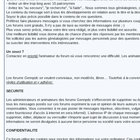
- évitez un titre trop long avec 15 patronymes
- évitez les "au secours", "je recherche", "à l'aide"... Nous sommes tous généalogiste
Le contenu du message sert à tous les développements en relation avec le titre et la desc
Soyez le plus précis possible dans le contenu de vos questions.
Préférez faire plusieurs messages si vous cherchez des informations sur plusieurs coupl
Les forums sont gratuits, îl n'y a pas de taxe au nombre de messages émis ;-)
Plus vous serez précis, mieux votre titre sera rédigé, et plus votre lisibilité est assurée.
Une meilleure lisibilité vous donne plus de chance d'avoir des réponses par les membres
Ne sollicitez pas les autres généalogistes par messages personnels pour des question
ou susciter des interventions très intéressantes.
Un souci ?
Contactez en
priorité
l'animateur du forum où vous rencontrez une difficulté. Les animateu
Les forums Gennpdc se veulent conviviaux, non modérés, libres… Toutefois à la conviviali
règles d'utilisation et y adhérer:
SECURITE
Les administrateurs et animateurs des forums Gennpdc s'efforceront de supprimer ou éd
tous les messages postés sur ces forums expriment la vue et opinion de leurs auteurs
responsables. Vous consentez à ne pas poster de messages injurieux, obscènes, vulgaire
votre fournisseur d'accès à internet en sera informé). L'adresse IP de chaque message est
supprimer, éditer, déplacer ou verrouiller n'importe quel sujet de discussion à tout mom
informations ne seront divulguées à aucune tierce personne ou société sans votre accord
CONFIDENTIALITE
Ce forum utilise les cookies pour stocker des informations sur votre ordinateur. Ces cook