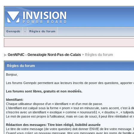
Gennpdc
-
Règles du forum
GenNPdC - Genealogie Nord-Pas-de-Calais
> Règles du forum
Règles du forum
Bonjour,
Les forums Gennpdc permettent aux lecteurs inscrits de poser des questions, apporter d
Les forums sont libres, gratuits et non modérés.
Identifiant:
Chaque utilisateur dispose d'un « identifiant » et d'un mot de passe.
L'identifiant est calqué sous la forme « pnom » tout en minuscule, sans accent, c'est 
s'inscrire avec un identifiant « exotique » comme « nounours61 », « doudou » , « tulip
Le mot de passe est propre à l'utilisateur, mais en cas de souci, il peut être réinitialisé 
Rédaction des messages: Titre bien rédigé, lisibilité assurée
Le titre de votre message (de votre question) doit donner ENVIE de lire votre message. 
Quand vous créez un nouveau message, titre vos messages avec les noms de famill