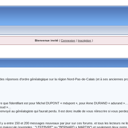
Bienvenue invité
(
Connexion
|
Inscription
)
es réponses d'ordre généalogique sur la région Nord-Pas-de-Calais (et à ses anciennes prov
à dire que l'identifiant est pour Michel DUPONT « mdupont », pour Anne DURAND « adurand »… L
edusud »…
et renvoyé au généalogiste qui l'aurait perdu. Il est donc inutile de vous réinscrire si vous pe
Il y a entre 150 et 200 messages nouveaux par jour sur ces forums. et tous les lecteurs ne l
e en majuscule (exemples : "LEFEBVRE" ou "BERNARD x MARTIN") et seulement deux noms 