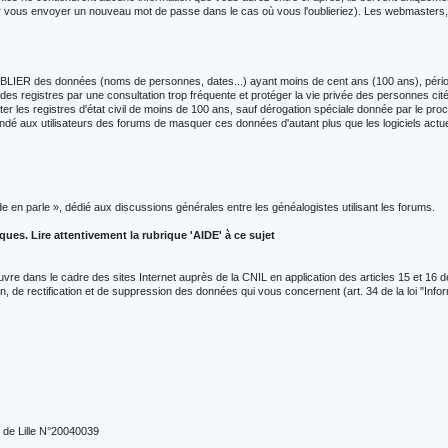
pour vous envoyer un nouveau mot de passe dans le cas où vous l'oublieriez). Les webmaste
LIER des données (noms de personnes, dates...) ayant moins de cent ans (100 ans), période du
n des registres par une consultation trop fréquente et protéger la vie privée des personnes cité
lter les registres d'état civil de moins de 100 ans, sauf dérogation spéciale donnée par le pr
mandé aux utilisateurs des forums de masquer ces données d'autant plus que les logiciels act
de en parle », dédié aux discussions générales entre les généalogistes utilisant les forums.
s. Lire attentivement la rubrique 'AIDE' à ce sujet
vre dans le cadre des sites Internet auprès de la CNIL en application des articles 15 et 16 de la
, de rectification et de suppression des données qui vous concernent (art. 34 de la loi "Infor
e de Lille N°20040039