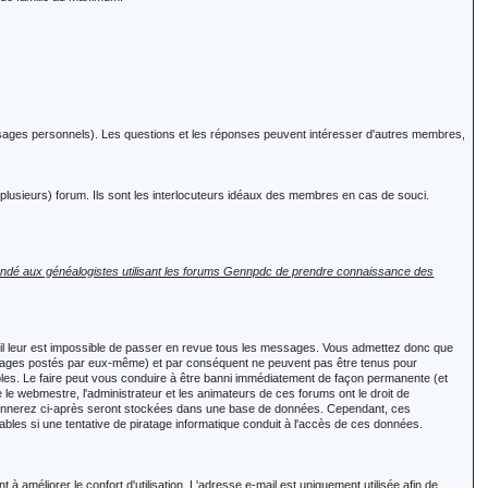
sages personnels). Les questions et les réponses peuvent intéresser d'autres membres,
u plusieurs) forum. Ils sont les interlocuteurs idéaux des membres en cas de souci.
ndé aux généalogistes utilisant les forums Gennpdc de prendre connaissance des
 il leur est impossible de passer en revue tous les messages. Vous admettez donc que
ssages postés par eux-même) et par conséquent ne peuvent pas être tenus pour
bles. Le faire peut vous conduire à être banni immédiatement de façon permanente (et
 le webmestre, l'administrateur et les animateurs de ces forums ont le droit de
vous donnerez ci-après seront stockées dans une base de données. Cependant, ces
bles si une tentative de piratage informatique conduit à l'accès de ces données.
 améliorer le confort d'utilisation. L'adresse e-mail est uniquement utilisée afin de