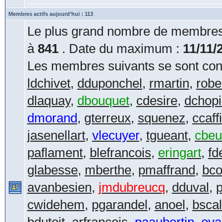
Membres actifs aujourd’hui : 113
Le plus grand nombre de membres 
à
841
. Date du maximum :
11/11/
Les membres suivants se sont conn
ldchivet
,
dduponchel
,
rmartin
,
robe
dlaquay
,
dbouquet
,
cdesire
,
dchop
dmorand
,
gterreux
,
squenez
,
ccaff
jasenellart
,
vlecuyer
,
tgueant
,
cbeul
paflament
,
blefrancois
,
eringart
,
fd
glabesse
,
mberthe
,
pmaffrand
,
bco
avanbesien
,
jmdubreucq
,
dduval
,
cwidehem
,
pgarandel
,
anoel
,
bscal