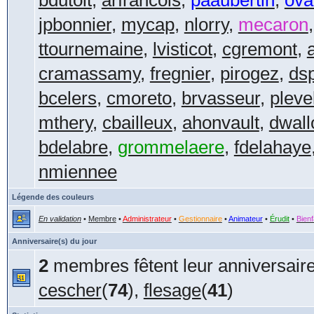
bdutoit
,
arfrancois
,
paaubertin
,
ova
jpbonnier
,
mycap
,
nlorry
,
mecaron
ttournemaine
,
lvisticot
,
cgremont
,
cramassamy
,
fregnier
,
pirogez
,
dsp
bcelers
,
cmoreto
,
brvasseur
,
pleve
mthery
,
cbailleux
,
ahonvault
,
dwall
bdelabre
,
grommelaere
,
fdelahaye
nmiennee
Légende des couleurs
En validation
•
Membre
•
Administrateur
•
Gestionnaire
•
Animateur
•
Érudit
•
Bienf
Anniversaire(s) du jour
2
membres fêtent leur anniversaire
cescher
(
74
),
flesage
(
41
)