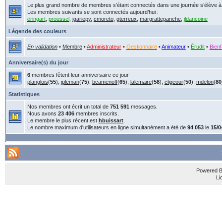
Le plus grand nombre de membres s’étant connectés dans une journée s’élève 
Les membres suivants se sont connectés aujourd’hui :
eringart
,
proussel
,
jgariepy
,
cmoreto
,
gterreux
,
margrattepanche
,
jldancoine
Légende des couleurs
En validation
•
Membre
•
Administrateur
•
Gestionnaire
•
Animateur
•
Érudit
•
Bienf
Anniversaire(s) du jour
6
membres fêtent leur anniversaire ce jour
planglois
(
55
),
jpleman
(
75
),
bcamenoff
(
65
),
lalemaire
(
58
),
cligeour
(
50
),
mdelon
(
80
Statistiques
Nos membres ont écrit un total de
751 591
messages.
Nous avons
23 406
membres inscrits.
Le membre le plus récent est
hbuissart
.
Le nombre maximum d'utilisateurs en ligne simultanément a été de
94 053
le
15/0
Powered 
Li