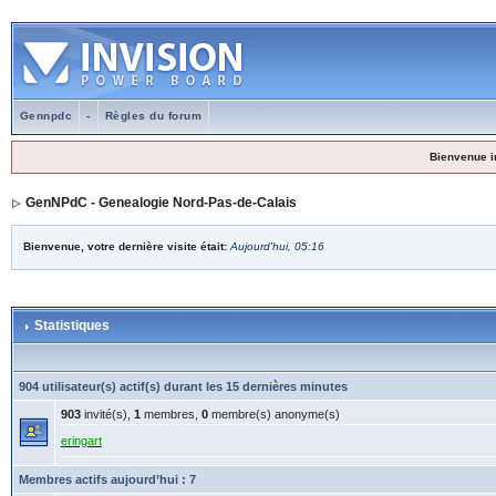
Gennpdc
-
Règles du forum
Bienvenue i
GenNPdC - Genealogie Nord-Pas-de-Calais
Bienvenue, votre dernière visite était:
Aujourd'hui, 05:16
Statistiques
904 utilisateur(s) actif(s) durant les 15 dernières minutes
903
invité(s),
1
membres,
0
membre(s) anonyme(s)
eringart
Membres actifs aujourd’hui : 7