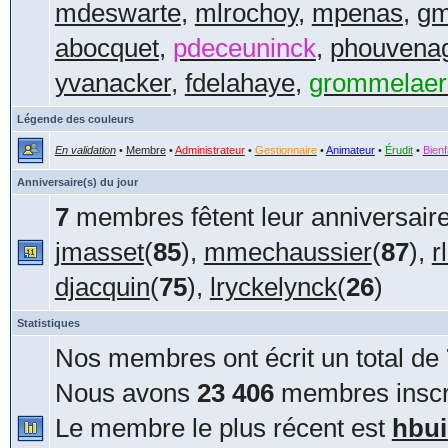
mdeswarte
,
mlrochoy
,
mpenas
,
gm
abocquet
,
pdeceuninck
,
phouvena
yvanacker
,
fdelahaye
,
grommelaer
Légende des couleurs
En validation
•
Membre
•
Administrateur
•
Gestionnaire
•
Animateur
•
Érudit
•
Bienf
Anniversaire(s) du jour
7
membres fêtent leur anniversaire
jmasset
(
85
),
mmechaussier
(
87
),
r
djacquin
(
75
),
lryckelynck
(
26
)
Statistiques
Nos membres ont écrit un total de
Nous avons
23 406
membres inscri
Le membre le plus récent est
hbui