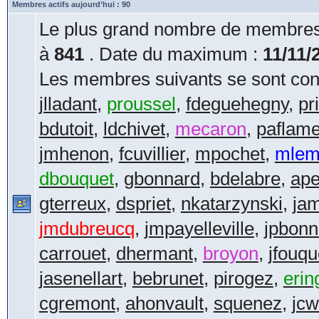
Membres actifs aujourd’hui : 90
Le plus grand nombre de membres 
à
841
. Date du maximum :
11/11/
Les membres suivants se sont conn
jlladant
,
proussel
,
fdeguehegny
,
pr
bdutoit
,
ldchivet
,
mecaron
,
paflame
jmhenon
,
fcuvillier
,
mpochet
,
mlem
dbouquet
,
gbonnard
,
bdelabre
,
ape
gterreux
,
dspriet
,
nkatarzynski
,
jam
jmdubreucq
,
jmpayelleville
,
jpbonn
carrouet
,
dhermant
,
broyon
,
jfouqu
jasenellart
,
bebrunet
,
pirogez
,
erin
cgremont
,
ahonvault
,
squenez
,
jcw