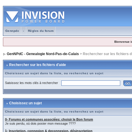
Gennpdc
-
Règles du forum
Bienvenue i
GenNPdC - Genealogie Nord-Pas-de-Calais
> Rechercher sur les fichiers d
Rechercher sur les fichiers d'aide
Choisissez un sujet dans la liste, ou recherchez un sujet
Saisissez les mots clés à rechercher
Choisissez un sujet
Choisissez un sujet dans la liste, ou recherchez un sujet
0- Forums et communes associées: choisir le Bon forum
Je suis perdu, où dois poster mon message ????
1- Inscription, connexion & deconnexion, désinscription