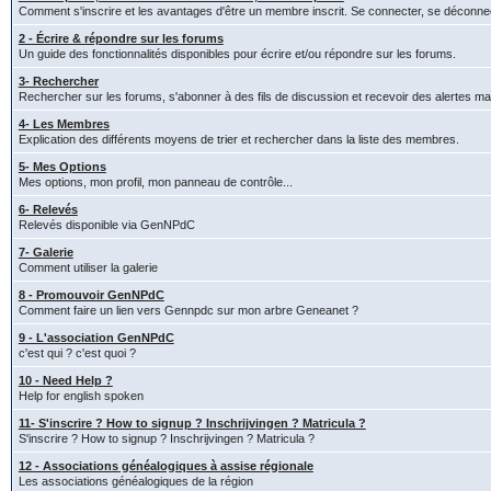
Comment s'inscrire et les avantages d'être un membre inscrit. Se connecter, se déconne
2 - Écrire & répondre sur les forums
Un guide des fonctionnalités disponibles pour écrire et/ou répondre sur les forums.
3- Rechercher
Rechercher sur les forums, s'abonner à des fils de discussion et recevoir des alertes mai
4- Les Membres
Explication des différents moyens de trier et rechercher dans la liste des membres.
5- Mes Options
Mes options, mon profil, mon panneau de contrôle...
6- Relevés
Relevés disponible via GenNPdC
7- Galerie
Comment utiliser la galerie
8 - Promouvoir GenNPdC
Comment faire un lien vers Gennpdc sur mon arbre Geneanet ?
9 - L'association GenNPdC
c'est qui ? c'est quoi ?
10 - Need Help ?
Help for english spoken
11- S'inscrire ? How to signup ? Inschrijvingen ? Matricula ?
S'inscrire ? How to signup ? Inschrijvingen ? Matricula ?
12 - Associations généalogiques à assise régionale
Les associations généalogiques de la région