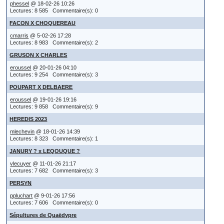
phessel
@ 18-02-26 10:26
Lectures: 8 585 Commentaire(s): 0
FACON X CHOQUEREAU
cmarris
@ 5-02-26 17:28
Lectures: 8 983 Commentaire(s): 2
GRUSON X CHARLES
eroussel
@ 20-01-26 04:10
Lectures: 9 254 Commentaire(s): 3
POUPART X DELBAERE
eroussel
@ 19-01-26 19:16
Lectures: 9 858 Commentaire(s): 9
HEREDIS 2023
mlechevin
@ 18-01-26 14:39
Lectures: 8 323 Commentaire(s): 1
JANURY ? x LEQOUQUE ?
vlecuyer
@ 11-01-26 21:17
Lectures: 7 682 Commentaire(s): 3
PERSYN
ppluchart
@ 9-01-26 17:56
Lectures: 7 606 Commentaire(s): 0
Sépultures de Quaëdypre