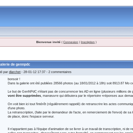
Bienvenue invité
(
Connexion
|
Inscription
)
alerie de gennpdc
té par
dlarchet
- 28-01-12 17:37 - 2 commentaires
bonsoir !
Dans la galerie ont été publiées 28566 photos (au 18/01/2012 à 18h) soit 8913.87 Mo ce 
Le but de GenNPdC n'étant pas de concurrencer les AD en ligne (plusieurs millions d
vont être supprimées
, manœuvre qui débutera par le répertoire «réponses aux dem
On voit bien ici tout l'intérêt (régulièrement rappelé) de retranscrire les actes commun
d'une photo.
La retranscription, (faite par le demandeur de l'acte, en remerciement de l'envoi) de sa
de place, donc l'espace serveur.
Il n'appartient pas à l'équipe d'animation de se livrer à un travail de transcription, ni d