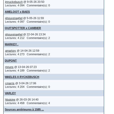
jmruckebusch
@ 9-05-26 20:50
Lectures: 4 094 Commentaire(s): 0
AMELOOT x BAES
phouvenaghel
@ 5-05-26 11:59
Lectures: 4 097 Commentaire(s): 0
QUITSPOTTER x CAMBIER
phouvenaghel
@ 22-04-26 13:34
Lectures: 4 212 Commentaire(s): 2
MARKEY .
amarkey
@ 14-04-26 12:59
Lectures: 4 273 Commentaire(s): 2
DUPONT
mnuns
@ 13-04-26 07:23
Lectures: 4 189 Commentaire(s): 2
WAELES X RYCKEBUSCH
cmarris
@ 3-04-26 17:06
Lectures: 4 204 Commentaire(s): 0
VARLEY
hbuisine
@ 26-03-26 14:40
Lectures: 4 458 Commentaire(s): 4
Sources antérieures à 1585 ...