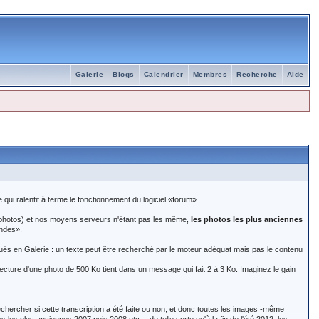
Galerie
Blogs
Calendrier
Membres
Recherche
Aide
qui ralentit à terme le fonctionnement du logiciel «forum».
e photos) et nos moyens serveurs n'étant pas les même,
les photos les plus anciennes
andes».
iqués en Galerie : un texte peut être recherché par le moteur adéquat mais pas le contenu
 lecture d'une photo de 500 Ko tient dans un message qui fait 2 à 3 Ko. Imaginez le gain
e rechercher si cette transcription a été faite ou non, et donc toutes les images -même