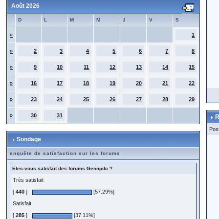
Août 2026
D
L
M
M
J
V
S
»
1
»
2
3
4
5
6
7
8
»
9
10
11
12
13
14
15
»
16
17
18
19
20
21
22
»
23
24
25
26
27
28
29
»
30
31
R
Pos
Sondage
enquête de satisfaction sur les forums
Etes-vous satisfait des forums Gennpdc ?
Très satisfait
[
440
]
[57.29%]
Satisfait
[
285
]
[37.11%]