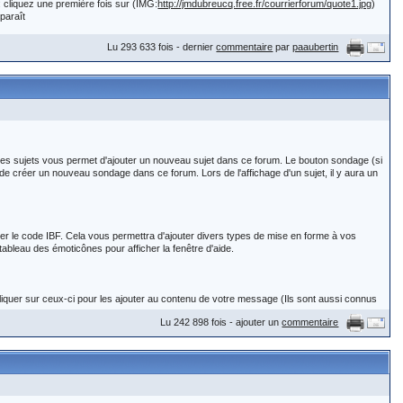
 cliquez une première fois sur (IMG:
http://jmdubreucq.free.fr/courrierforum/quote1.jpg
)
s à "aider les lecteurs à vous aider"
pparaît
en fournissant le maximum de
style_emoticons/default/rolleyes.gif
) ;-)
Lu 293 633 fois - dernier
commentaire
par
paaubertin
utissants (dates que vous connaissez et villes) cela aidera certainement un lecteur à
orum/quoteb.jpg
)
et les sujets vous permet d'ajouter un nouveau sujet dans ce forum. Le bouton sondage (si
t de créer un nouveau sondage dans ce forum. Lors de l'affichage d'un sujet, il y aura un
e) abonné(e) connait-il ou peut-il chercher le mariage de Jean et Agate
liser le code IBF. Cela vous permettra d'ajouter divers types de mise en forme à vos
tableau des émoticônes pour afficher la fenêtre d'aide.
liquer sur ceux-ci pour les ajouter au contenu de votre message (Ils sont aussi connus
e) abonné(e) connait-il ou peut-il chercher la fratrie issue de ce souple
Lu 242 898 fois - ajouter un
commentaire
?' Si décochée alors tout texte normalement converti en émoticône ne le sera pas. 'Inclure
 message. 'Activer la notification par email lors de réponses ?' en cochant cette case
YY Agate les parents du mariés ne sont pas indiqués... pouvez vous
ion par email des nouveaux messages' pour de plus amples informations.
de sa création. Cette icône apparaîtra à côté du nom du sujet dans la liste des sujets