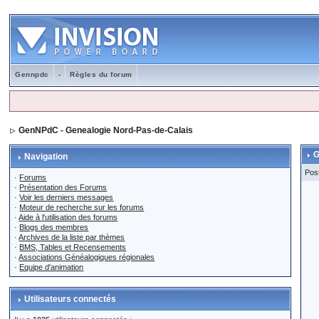
Gennpdc
-
Règles du forum
GenNPdC - Genealogie Nord-Pas-de-Calais
G
Navigation
Pos
·
Forums
·
Présentation des Forums
·
Voir les derniers messages
·
Moteur de recherche sur les forums
·
Aide à l'utilisation des forums
·
Blogs des membres
·
Archives de la liste par thèmes
·
BMS, Tables et Recensements
·
Associations Généalogiques régionales
·
Equipe d'animation
Utilisateurs connectés