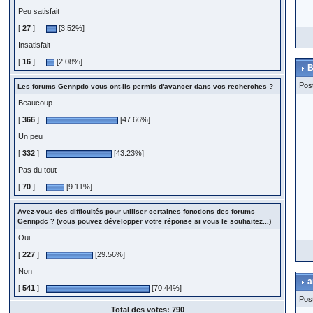
Peu satisfait
[
27
]
[3.52%]
Insatisfait
[
16
]
[2.08%]
B
Pos
Les forums Gennpdc vous ont-ils permis d'avancer dans vos recherches ?
Beaucoup
[
366
]
[47.66%]
Un peu
[
332
]
[43.23%]
Pas du tout
[
70
]
[9.11%]
Avez-vous des difficultés pour utiliser certaines fonctions des forums
Gennpdc ? (vous pouvez développer votre réponse si vous le souhaitez...)
Oui
[
227
]
[29.56%]
Non
a
[
541
]
[70.44%]
Pos
Total des votes: 790