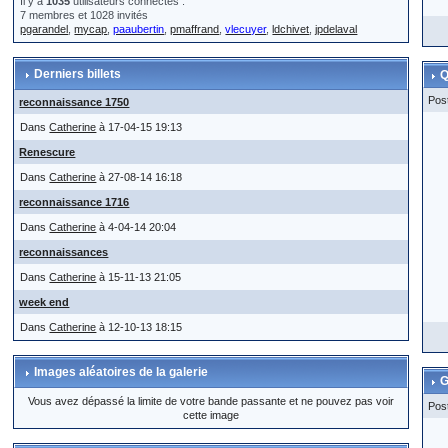
Il y a
1035
utilisateurs connectés :
7 membres et 1028 invités
pgarandel
,
mycap
,
paaubertin
,
pmaffrand
,
vlecuyer
,
ldchivet
,
jpdelaval
Derniers billets
Q
Pos
reconnaissance 1750
Dans
Catherine
à 17-04-15 19:13
Renescure
Dans
Catherine
à 27-08-14 16:18
reconnaissance 1716
Dans
Catherine
à 4-04-14 20:04
reconnaissances
Dans
Catherine
à 15-11-13 21:05
week end
Dans
Catherine
à 12-10-13 18:15
Images aléatoires de la galerie
G
Vous avez dépassé la limite de votre bande passante et ne pouvez pas voir
Pos
cette image