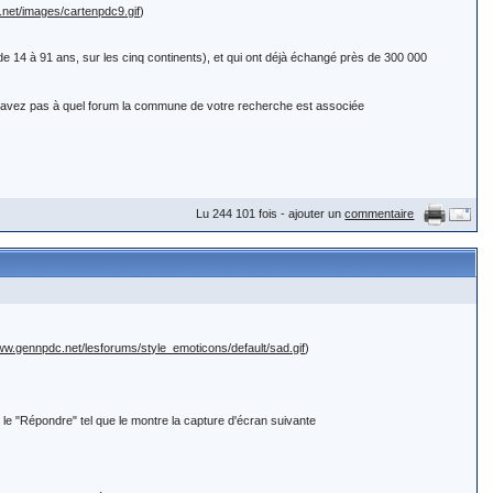
.net/images/cartenpdc9.gif
)
4 à 91 ans, sur les cinq continents), et qui ont déjà échangé près de 300 000
s) !
.gif
) en bas de page,
avez pas à quel forum la commune de votre recherche est associée
dessous une nouvelle fenêtre dans laquelle vous saisirez votre réponse.
_emoticons/default/wink.gif
) voir ici :
al la région.
Lu 244 101 fois - ajouter un
commentaire
orme MARI x FEMME
ne partie
eloppements de vos questions.
www.gennpdc.net/lesforums/style_emoticons/default/sad.gif
)
ui débutent dans leur généalogie (les autres commencent a avoir l'habitude ;-) et sur
ont été lues, a défaut pour revoir l'ensemble des règles c'est ici :
 le "Répondre" tel que le montre la capture d'écran suivante