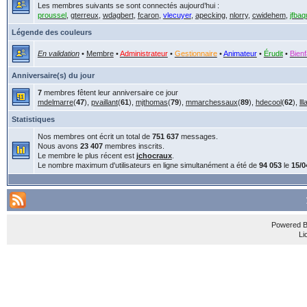
Les membres suivants se sont connectés aujourd’hui :
proussel
,
gterreux
,
wdagbert
,
fcaron
,
vlecuyer
,
apecking
,
nlorry
,
cwidehem
,
jfbaq
Légende des couleurs
En validation
•
Membre
•
Administrateur
•
Gestionnaire
•
Animateur
•
Érudit
•
Bienf
Anniversaire(s) du jour
7
membres fêtent leur anniversaire ce jour
mdelmarre
(
47
),
pvaillant
(
61
),
mjthomas
(
79
),
mmarchessaux
(
89
),
hdecool
(
62
),
ll
Statistiques
Nos membres ont écrit un total de
751 637
messages.
Nous avons
23 407
membres inscrits.
Le membre le plus récent est
jchocraux
.
Le nombre maximum d'utilisateurs en ligne simultanément a été de
94 053
le
15/0
Powered 
Li