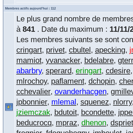
Membres actifs aujourd’hui : 112
Le plus grand nombre de membres 
à
841
. Date du maximum :
11/11/
Les membres suivants se sont conn
cringart
,
privet
,
cbultel
,
apecking
,
mamiot
,
yvanacker
,
bdelabre
,
gter
abarbry
,
sperard
,
eringart
,
cdesire
mlrochoy
,
paflament
,
dchopin
,
che
cchevalier
,
ovanderhacgen
,
gmillev
jpbonnier
,
mlemal
,
squenez
,
nlorry
jziemczak
,
bdutoit
,
bcondette
,
jppe
beducrocq
,
mpraz
,
dhenon
,
dsprie