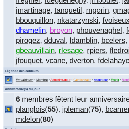
fregnier
,
fdeguehegny
,
jmboulet
,
ja
jmartinage
,
tanquetil
,
mgorin
,
gmag
bbouquillon
,
nkatarzynski
,
fvoiseu
dhamelin
,
broyon
,
phouvenaghel
,
f
pirogez
,
dduval
,
ldamblin
,
bcelers
gbeauvillain
,
rlesage
,
rpiers
,
fledro
jfouquet
,
vcane
,
dverton
,
fdelahay
Légende des couleurs
En validation
•
Membre
•
Administrateur
•
Gestionnaire
•
Animateur
•
Érudit
•
Bienf
Anniversaire(s) du jour
6
membres fêtent leur anniversaire
planglois
(
55
),
jpleman
(
75
),
bcamen
mdelon
(
80
)