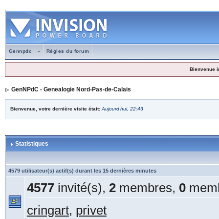
Gennpdc
-
Règles du forum
Bienvenue i
GenNPdC - Genealogie Nord-Pas-de-Calais
Bienvenue, votre dernière visite était:
Aujourd'hui, 22:43
Statistiques
4579 utilisateur(s) actif(s) durant les 15 dernières minutes
4577
invité(s),
2
membres,
0
memb
cringart
,
privet