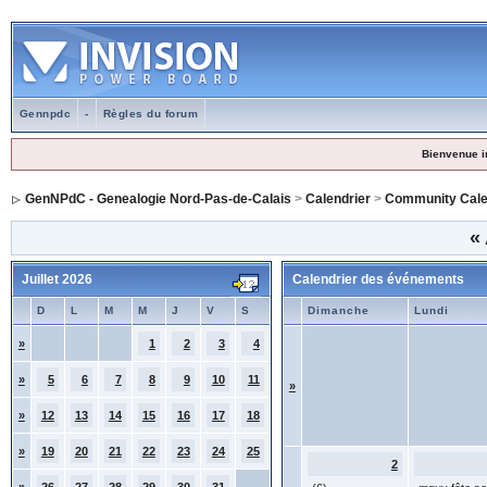
Gennpdc
-
Règles du forum
Bienvenue i
GenNPdC - Genealogie Nord-Pas-de-Calais
>
Calendrier
>
Community Cale
«
Juillet 2026
Calendrier des événements
D
L
M
M
J
V
S
Dimanche
Lundi
»
1
2
3
4
»
5
6
7
8
9
10
11
»
»
12
13
14
15
16
17
18
»
19
20
21
22
23
24
25
2