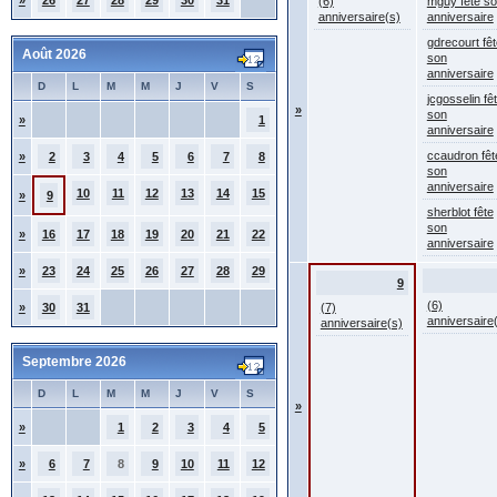
»
26
27
28
29
30
31
(6)
mguy fête s
anniversaire(s)
anniversaire
gdrecourt fêt
Août 2026
son
anniversaire
D
L
M
M
J
V
S
jcgosselin fê
»
son
»
1
anniversaire
ccaudron fêt
»
2
3
4
5
6
7
8
son
anniversaire
10
11
12
13
14
15
»
9
sherblot fête
son
»
16
17
18
19
20
21
22
anniversaire
»
23
24
25
26
27
28
29
9
(6)
»
30
31
(7)
anniversaire
anniversaire(s)
Septembre 2026
D
L
M
M
J
V
S
»
»
1
2
3
4
5
»
6
7
8
9
10
11
12