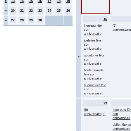
»
13
14
15
16
17
18
19
»
20
21
22
23
24
25
26
16
»
27
28
29
30
jhurreau fête
(7)
son
anniversaire
anniversaire
jdelattre fête
son
anniversaire
gcouturier fête
»
son
anniversaire
bdelardemelle
fête son
anniversaire
gucouturier fête
son
anniversaire
23
(9)
fdegroote fêt
anniversaire(s)
son
anniversaire
pbillet fête s
anniversaire