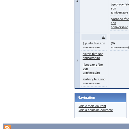
»
tlgeoffroy fêt
son
anniversaire
jvarasco fête
son
anniversaire
30
† jstalin fête son
(9)
anniversaire
anniversaire
hlefort fête son
anniversaire
»
nbossaert fête
son
anniversaire
stabary fête son
anniversaire
Navigation
·
Voir le mois courant
·
Voir la semaine courante