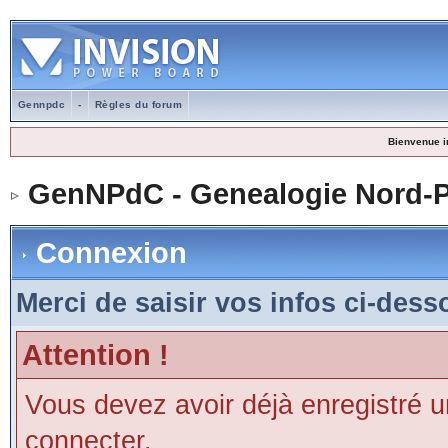
Gennpdc
-
Règles du forum
Bienvenue i
GenNPdC - Genealogie Nord-P
Connexion
Merci de saisir vos infos ci-des
Attention !
Vous devez avoir déjà enregistré 
connecter.